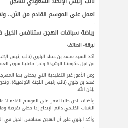
نائب رئيس الإتحاد السعودي للهجن
نعمل على الموسم القادم من الآن.. ولا
.
رياضة سباقات الهجن ستنافس الخيل في 
لبرقة- الطائف
أكد السيد محمد بن حماد البلوي (نائب رئيس الإت
من قبل حكومتنا الرشيدة ونحن ماعلينا سوى العمل 
وعن الأمور غير التقليدية التي يحظى بها المهر
فهد بن جلوي (نائب رئيس اللجنة الأولمبية)، ونح
بإذن الله.
وأضاف: نحن حاليا نعمل على الموسم القادم لا عل
الشباب الخليجي دائم الإبداع إذا حظى بفرصة وما 
وأكد البلوي على أن الهجن ستنافس الخيل في ال