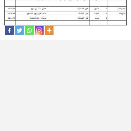
الرابع عشر
1
العبور
هجن الشحانية
فاران محمد بن قريع
12:23:76
جذاع بكار
2
الذيبة
هجن الرئاسة
محمد عتيق زيتون المهيري
12:26:68
3
موجه
هجن الشحانية
محمد بن خالد العطية
12:27:72