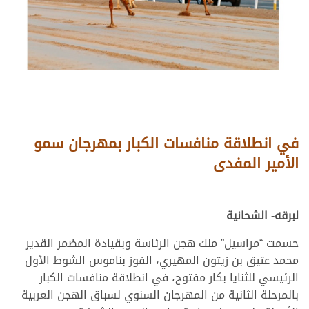
في انطلاقة منافسات الكبار بمهرجان سمو
الأمير المفدى
لبرقه- الشحانية
حسمت “مراسيل” ملك هجن الرئاسة وبقيادة المضمر القدير
محمد عتيق بن زيتون المهيري، الفوز بناموس الشوط الأول
الرئيسي للثنايا بكار مفتوح، في انطلاقة منافسات الكبار
بالمرحلة الثانية من المهرجان السنوي لسباق الهجن العربية