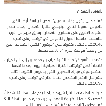
ناموس القعدان
كما عاد بن زيتون وقاد “سمران” لهجن الرئاسة أيضاً للفوز
بناموس الشوط الثاني الرئيسي للثنايا القعدان، بعدما تصدر
الشوط الأقوى على مستوى القعدان، بفارق مريح عن أقرب
منافسيه، حاسما الفوز والناموس في توقيت زمني قدره
12.28.48 دقيقة، متفوقا على “مرهون” لهجن الشحانية الذي
حل وصيفاً بتوقيت قدره 12.30.34 دقيقة.
وتصدرت “أشواق” ملك الشيخ ذياب بن محمد بن زايد آل نهيان،
قائمة أفضل توقيتات الفترة الصباحية اليوم، بعدما قادها
المضمر عوض مبارك المهيري للفوز بناموس الشوط الثالث
عشر قبل الأخير المخصص للثنايا بكار في توقيت زمني قدره
12.10.36 دقيقة.
وتوالت انطلاقات الثنايا شيوخ صباح اليوم على مدار 14 شوطاً،
خصصت 8 منها للبكار و6 للقعدان، جرت جميعها من نقطة الـ 8
كم، وجاءت نتائجها وتوقيتاتها على النحو التالي..