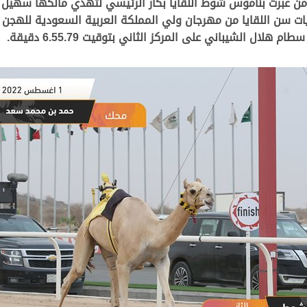
ور” هي من عبرت بناموس شوط اللقايا بكار الرئيسي لتهدي مالكها سهي