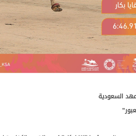
 عهد السعودية
بور”