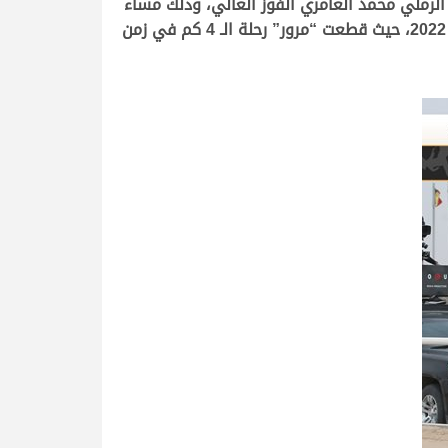
ل الرملي محمد العامري الفوز الغالي، وذلك مساء
اليوم الإثنين 1 من أغسطس 2022 ثاني أيام تحديات سن اللقايا من مهرجان ولي المملكة العربية السعودية للهجن 2022، حيث قطعت “مرور” رحلة الـ 4 كم في زمن