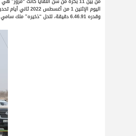
من بين 11 بكرة من سن اللقايا كانت “مر
وقدره 6.46.91 دقيقة، لتحل “ذخيره” ملك سامي سطام هلال الشيباني على المركز الثاني بتوقيت 6.55.79 دقيقة.