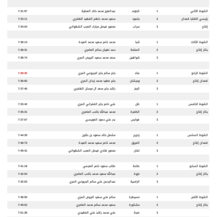
الشوط الثاني
1
الباوند
عبدالعزيز محمد خالد العطية
7:31:97
رئيسي اللقايا قعدان
2
جلمود
سعيد محمد دلهم الفهيد الهاجري
7:33:11
إنتاج
3
سراب
منصور فيصل مبارك العجب الشهواني
7:34:54
الشوط الثالث
1
شبا
محمد ناصر سعيد محمد العيدة
7:38:14
بكار إنتاج
2
المنامة
حمد نهيان سالم العامري
7:38:31
3
شواهين
سعد محمد سعيد البريص المري
7:38:74
الشوط الرابع
1
عناد
جابر سالم جابر الجربوعي المري
7:28:20
قعدان إنتاج
2
وحيشان
جابر فهيد محمد زبدان المري
7:36:83
3
الرمز
راشد جابر سعد ال مرسان الهاجري
7:37:45
الشوط الخامس
1
ظن
علي ناصر جابر الغفراني المري
7:33:42
بكار إنتاج
2
الظفرة
محمد عبدالله بالحب العامري
7:35:31
3
فوارس
بدر علي حمود العويسي
7:37:67
الشوط السادس
1
زحزيح
مشعل خالد سعود بن حثلين
7:44:29
قعدان إنتاج
2
العريق
محمد ناصر سعيد محمد العيدة
7:48:73
3
لفان
منصور هادي فيصل العجب الشهواني
7:49:41
الشوط السابع
1
طاعة
طالب سعود ناصر العجمي
7:41:18
بكار إنتاج
2
غزوة
عبدالله سعيد محمد بالحب العامري
7:42:54
3
الراسية
عبدالرحمن علي سالم الجربوعي المري
7:42:63
الشوط الثامن
1
مسيطرة
سالم علي سعيد البريص المري
7:48:50
بكار إنتاج
2
مشكورة
سعيد محمد سالم محمد العامري
7:49:52
3
ضجة
علي محمد راشد علي الفهيدي
7:51:28