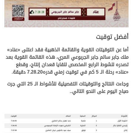
أفضل توقيت
أما عن التوقيتات القوية والقائمة الذهبية فقد اعتلى
«
عناد
»
ملك
جابر سالم جابر الجربوعي المري
، هذه القائمة القوية بعد
تصدره للشوط الرابع المخصص للقايا قعدان إنتاج، وقطع
«
عناد
»
رحلة الـ 5 كم في توقيت زمني قدره7.28.20 دقيقة.
وجاءت النتائج والتوقيتات التفصيلية للأشواط الـ 25 التي جرت
صباح اليوم على النحو التالي..
الأشواط
المراكز
المطية
المالك
التوقيت
الشوط الأول
1
متعبة
حمد نهيان سالم العامري
7:34:05
رئيسي اللقايا بكار
2
المارية
الشرقي حموده الزفنة الحرسوسي
7:34:43
إنتاج
3
توثيق
سيف عبيد بالحلوس ذيبان العامري
7:37:09