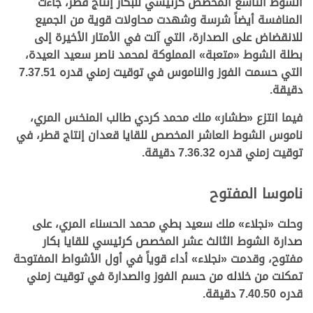
الشوط التاسع المخصص كرئيسي للبكار إنتاج قطر، جاءت
المنافسة أيضاً شرسة وشهدت محاولات قوية من الجميع
للانقضاض على الصدارة، التي آلت في الأمتار الأخيرة إلى
بطلة الشوط
«
متعبة
»
المملوكة لمحمد ناصر سعيد العيدة،
التي حسمت الفوز والناموس في توقيت زمني قدره 7.37.51
دقيقة.
فيما انتزع
«
طشار
»
ملك
محمد كردي طالب المنخس المري،
ناموس الشوط العاشر المخصص للقايا قعدان إنتاج قطر، في
توقيت زمني قدره 7.36.32 دقيقة.
ناموسا المفتوح
وحلت
«
نجلاء
»
ملك
سعيد بطي محمد الحسناء المري
، على
صدارة الشوط الثالث عشر المخصص كرئيسي للقايا بكار
مفتوح، وقدمت
«
نجلاء
»
أداء قوياً في أول الأشواط المفتوحة
تمكنت من خلاله من حسم الفوز والصدارة في توقيت زمني
قدره 7.40.50 دقيقة.