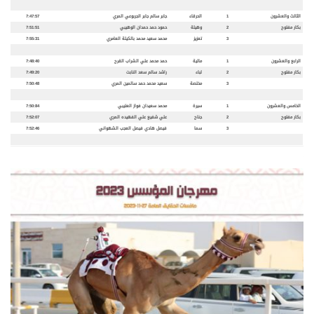
الثالث والعشرون
1
الحرقاء
جابر سالم جابر الجربوعي المري
7:47:57
بكار مفتوح
2
وهيلة
حمود حمد حمدان الوهيبي
7:51:51
3
تعزيز
محمد سعيد محمد بالكيلة العامري
7:55:31
الرابع والعشرون
1
مالية
حمد محمد علي الشراب القرح
7:48:40
بكار مفتوح
2
لباء
راشد سالم سعد النابت
7:49:20
3
مخلصة
سعيد محمد حمد سالمين المري
7:50:48
الخامس والعشرون
1
سيرة
محمد سعيدان فواز العتيبي
7:50:84
بكار مفتوح
2
جناح
علي شفيع علي الفهيده المري
7:52:07
3
سما
فيصل هادي فيصل العجب الشهواني
7:52:46