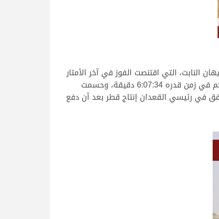
 النابت، التي اقتنصت الفوز في آخر الأمتار
من “لهايب” ملك سعيد محمد حمد سالمين المري، حيث أفرحت “فرحة” مالكها بالناموس بعد أن قطعت مسافة الـ 4 كم في زمن قدره 6:07:34 دقيقة، وحسمت
 قطامي هو المتوفق في رئيسي القعدان إنتاج قطر بعد أن دفع