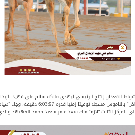
اط القعدان إنتاج الرئيسي ليهدي مالكه سالم علي فهيد الزبدان 
ختاميات الموسم (مهرجان المؤسس)، وانفرد “هي