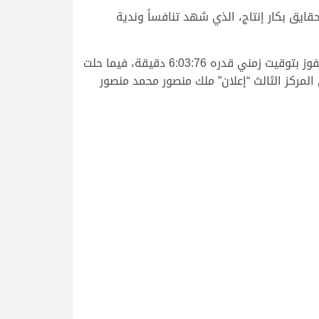
يق بكار إنتاج، الذي شهد تنافساً وندية
وحسمت “دمعة” الناموس بفضل مخزونها الاحتياطي وتكتيك مالكها الذي أهلها لهذا الشوط القوي، حيث خطفت الفوز بتوقيت زمني قدره 6:03:76 دقيقة، فيما حلت
 المركز الثاني اليوم بتوقيت قدره 6:06:20 دقيقة، وجاءت على المركز الثالث “إعلان” ملك منصور محمد منصور