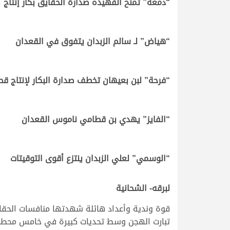
“دمعة” تمنح الفهيده صدارة الحقايق بكار إنتاج
.
.
“هياض” لـ سالم الزبدان يتفوق في القعدان
.
.
“فرحة” لبن بعيهان تخطف صدارة البكار لإنتاج قط
.
.
“الفايز” يهدي بن قطامي ناموس القعدان
.
.
“الوسمي” لعلي الزبدان ينتزع أقوى التوقيتات
.
لبرقه- الشحانية
تبارت الهجن وسط تحديات كبيرة في خامس محطات الموسم 