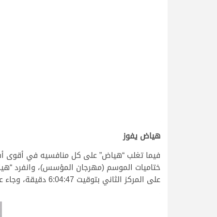
.
هياض يفوز
فيما تغلب “هياض” على كل منافسيه في أقوى أشو
على المركز الثاني بتوقيت 6:04:47 دقيقة، وجاء على المركز الثالث “لازم” ملك سعد عامر سعيد محمد الفهيهد والذي سجل 6:10:19 دقيقة.
.