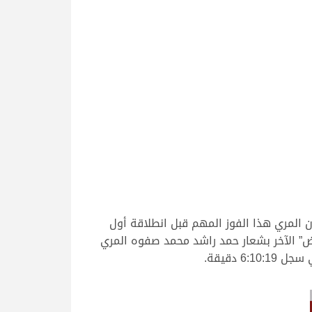
المري هذا الفوز المهم قبل انطلاقة أول
اض” بالناموس مسجلا توقيتا زمنيا قدره 6:03:97 دقيقة، وجاء “هياض” الآخر بشعار حمد راشد محمد صفوه المري