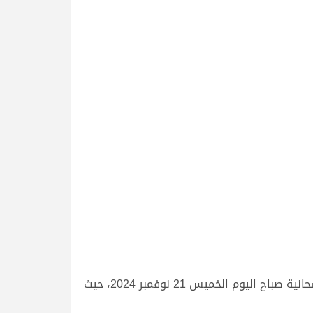
قوة وندية وأعداد هائلة شهدتها منافسات الحقايق إنتاج ومفتوح في انطلاقة السباق المحلي الخامس بميدان الشحانية صباح اليوم الخميس 21 نوفمبر 2024، حيث