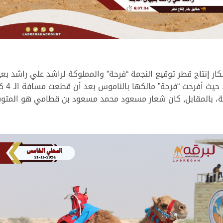
نتاج قطر توقيع النجمة “فرحة” والمملوكة لراشد علي راشد بعيهان
 المركز الثاني بتوقيت قدره 6:07:80 دقيقة، بالمقابل, كان شعار مسعود محمد مسعود بن