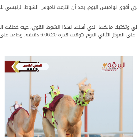
 أقوى نواميس اليوم, بعد أن انتزعت ناموس الشوط الرئيسي للحقا
“التهاب” بشعار سعد سعود حمود شافي الشافي على