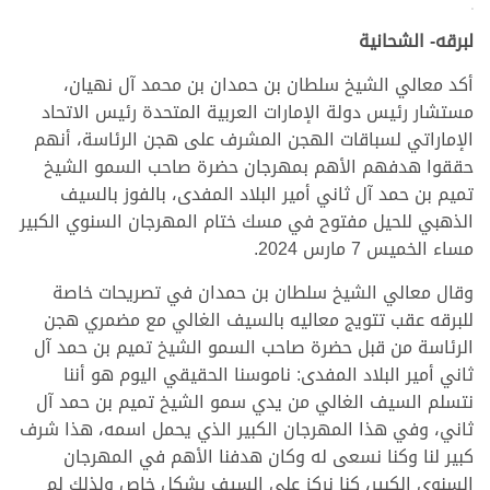
>
لبرقه- الشحانية
أكد معالي الشيخ سلطان بن حمدان بن محمد آل نهيان،
مستشار رئيس دولة الإمارات العربية المتحدة رئيس الاتحاد
الإماراتي لسباقات الهجن المشرف على هجن الرئاسة، أنهم
حققوا هدفهم الأهم بمهرجان حضرة صاحب السمو الشيخ
تميم بن حمد آل ثاني أمير البلاد المفدى، بالفوز بالسيف
الذهبي للحيل مفتوح في مسك ختام المهرجان السنوي الكبير
مساء الخميس 7 مارس 2024.
وقال معالي الشيخ سلطان بن حمدان في تصريحات خاصة
للبرقه عقب تتويج معاليه بالسيف الغالي مع مضمري هجن
الرئاسة من قبل حضرة صاحب السمو الشيخ تميم بن حمد آل
ثاني أمير البلاد المفدى: ناموسنا الحقيقي اليوم هو أننا
نتسلم السيف الغالي من يدي سمو الشيخ تميم بن حمد آل
ثاني، وفي هذا المهرجان الكبير الذي يحمل اسمه، هذا شرف
كبير لنا وكنا نسعى له وكان هدفنا الأهم في المهرجان
السنوي الكبير، كنا نركز على السيف بشكل خاص ولذلك لم