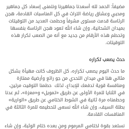
مضيفاً: الحمد لله أسعدنا جماهيرنا ونتمنى إسعاد كل جماهير
ومحبي وعشاق رياضة التراث في كل المناسبات القادمة، هجن
الرئاسة قدمت مستوى مشرفاً وحطمت العديد من التوقيتات
بميدان الشحانية، وإن شاء الله تعود هجن الرئاسة بنفسها
وتحطم هذه الأرقام من جديد مع أنه من الصعب تكرار هذه
التوقيتات.
.
حدث يصعب تكراره
ما حدث اليوم يصعب تكراره، كل الظروف كانت مهيأة بشكل
مثالي هنا في ميدان التحدي من جو رائع وأرضية ممتازة
ومنافسة قوية تدفعك للإبداع، لذلك حطمنا التوقيت مرتين،
في الثنايا للمرة الأولى عن طريق «تمويل» و«معزة»، ثم عدنا
وحطمناه مرة ثانية في الشوط الختامي عن طريق «الوارية»
بطلة السيف، وإن شاء الله نسعى لتحطيمه للمرة الثالثة في
المنافسات القادمة.
نستعد بقوة لختامي المرموم ومن بعده ختام الوثبة، وإن شاء