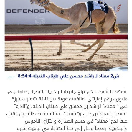
.
وشهد الشوط، الذي تبلغ جائزته البندقية الفضية إضافة إلى
مليون درهم إماراتي، منافسة قوية بين ثلاثة شعارات بارزة
هي ” معتاد” لراشد بن محسن علي طيثاب انديله، و”الدرع”
لـحمدان سعيد بن جابر، و”عسيل” لـسالم محمد طالب بن عقيل،
حيث نجح “معتاد” في حسم الصدارة وانتزاع الناموس
والبندقية، بعدما وصل إلى خط النهاية في توقيت قدره