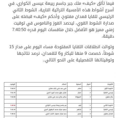
فيما تألق «كيف» ملك جبر جاسم ربيعة عيسى الكواري، في
أسرع أشواط هذه الأمسية التراثية النارية، الشوط الثاني
الرئيسي للقايا قعدان مفتوح، وأحكم «كيف» قبضته على
صدارة الشوط القوي، ليحصد الفوز والناموس في توقيت
زمني مميز هو الأفضل خلال منافسات اليوم قدره 7:40:50
دقيقة.
وتوالت انطلاقات اللقايا المفتوحة مساء اليوم على مدار 15
شوطاً، خصصت 9 منها للبكار و6 للقعدان، نرصد نتائجها
وتوقيتاتها التفصيلية على النحو التالي..
.
.
.
الأشواط
المركز
المطية
المالك
التوقيت
الشوط الأول
1
مقام
علي حمد علي راشد مقارح
7:50:57
رئيسي اللقايا
2
اعتبار
فاران عتيق محمد البريد المري
7:51:79
بكار مفتوح
3
المبروكة
سالم صالح حمد علي مقارح
7:52:08
الشوط الثاني
1
كيف
جبر جاسم ربيعة عيسى الكواري
7:40:50
رئيسي اللقايا
2
شاهم
سعيد مبارك محمد الجهويل المري
7:41:34
قعدان مفتوح
3
فجاج
حمد مبارك ضعيف النابت المري
7:45:51