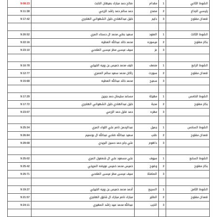
الشوط الثاني
1
مقدام
صالح حمد مبارك بعيهان النابت
9:08:23
رئيسي الجذاع
2
مصدع
حمد سالم حمد راشد الزرعي
9:11:38
قعدان مفتوح
3
دايم
خليل عبدالهادي خليل الشهواني الهاجري
9:17:42
الشوط الثالث
1
العنود
سعيد بطي محمد ال حسناء المري
9:20:52
بكار مفتوح
2
ميسوره
محمد خالد عبدالله العطيه
9:22:16
3
عز
سيف عيسى مطر عيسى الفلاحي
9:23:10
الشوط
الرابع
1
منصف
نايف محمد خميس بن رويه الخييلي
9:10:78
قعدان
مفتوح
2
سبورت
راكان محمد سعيد سالم العمري
9:12:77
3
سميح
محمد خالد عبدالله العطيه
9:15:68
الشو
ط الخامس
1
مهيلة
مساعد سليمان حمد جبرين
9:17:29
بكار مفتوح
2
محبة
خليل عبدالهادي خليل الشهواني الهاجري
9:17:72
3
مهره
حمد فايل حمد الزرعي
9:23:07
الشوط السادس
1
جميل
عبدالرحمن ناصر علي اللواء المري
9:25:34
قعدان
مفتوح
2
طنب
سعيد عبدالله ضاحي عبدالله ال بوعميم
9:26:84
3
داهوم
علي جابر حمد حسين البريدي
9:29:08
الشوط السابع
1
سيوف
علي مسعود علي ال شعفول المري
9:25:02
بكار مفتوح
2
وضوح
خميس محمد خميس عويضه المريخي
9:25:42
3
الصاملة
سيف عيسى مطر عيسى الفلاحي
9:25:71
الشوط الثامن
1
السريع
أحمد محمد خميس بن رويه الخييلي
9:19:27
قعدان
مفتوح
2
الطاير
مبارك ناصر مبارك ال شايق الهاجري
9:21:57
3
الذيب
عبدالله محمد عبيد راشد المهيري
9:24:11