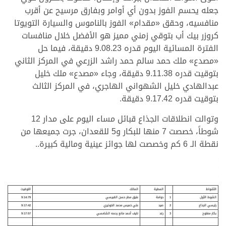
جعله يحسم الفوز بدون أي أوامر وبفارق مرسيح عن أقرب
منافسيه، وحقق «مقدام» الفوز بالناموس والسيارة التويوتا
كروزر بيك أب بتوقي زمني مميز هو الأفضل خلال منافسات
الفترة المسائية اليوم قدره 9.08.23 دقيقة، فيما حل
«مصدع» ملك حمد سالم حمد راشد الزرعي في المركز الثاني
بتوقيت قدره 9.11.38 دقيقة، وجاء «مصدع» ملك خليل
عبدالهادي خليل الشهواني الهاجري، في المركز الثالث
بتوقيت قدره 9.17.42 دقيقة.
وتوالت انطلاقات الجذاع قبائل مساء اليوم على مدار 12
شوطاً، خصصت 7 منها للبكار و5 للقعدان، جرت جميعها من
نقطة الـ 6 كم وخصصت لها جوائز عينية ومالية كبيرة..
.
.
.
الأشواط
المطية
المالك
التوقيت
الشوط الأول
1
دوامة
عتيق مطر حسن القبيسي
9:14:79
رئيسي الجذاع
2
صيد
علي خميس محمد الخوذيري
9:17:42
بكار مفتوح
3
رغد
نايف أحمد مانع رحمه الشامسي
9:17:57