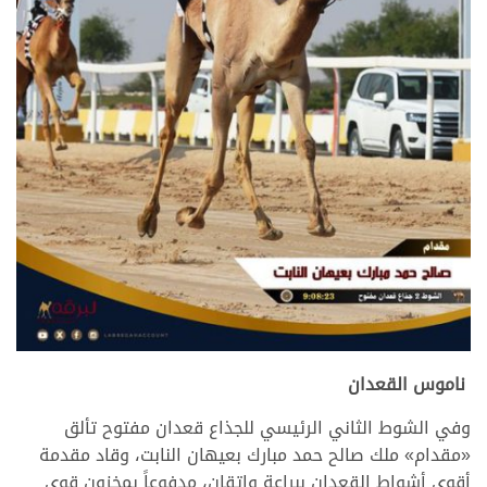
.
ناموس القعدان
وفي الشوط الثاني الرئيسي للجذاع قعدان مفتوح تألق
«مقدام» ملك صالح حمد مبارك بعيهان النابت، وقاد مقدمة
أقوى أشواط القعدان ببراعة وإتقان، مدفوعاً بمخزون قوي