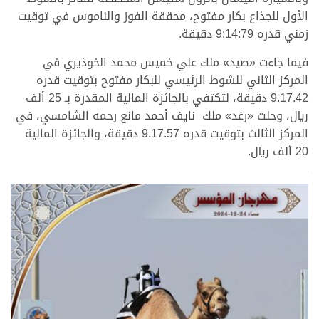
الأول للجذاع بكار مفتوح، محققة الفوز والناموس في توقيت
زمني قدره 9:14:79 دقيقة.
فيما جاءت «صيد» ملك علي خميس محمد الخوذيري في
المركز الثاني للشوط الرئيسي للبكار مفتوح بتوقيت قدره
9.17.42 دقيقة، لتكتفي بالجائزة المالية المقدرة بـ 25 ألف
ريال، وحلت «رغد» ملك نايف أحمد مانع رحمه الشامسي، في
المركز الثالث بتوقيت قدره 9.17.57 دقيقة، والجائزة المالية
20 ألف ريال.
>