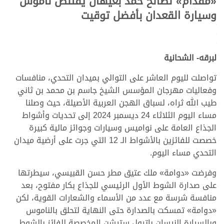
«مقدام» لصالح حمد بعيهان يقتنص ناموس
وسيارة القعدان بأفضل توقيت
.
.
.
لبرقه- الشحانية
تواصلت لليوم العاشر على التوالي بميدان التحدي، منافسات
وفعاليات مهرجان المؤسس الشيخ جاسم بن محمد بن ثاني
طيب الله ثراه، لسباق الهجن العربية الأصيلة، حيث وصلنا
مساء اليوم الثلاثاء 24 ديسمبر 2024 إلى تحديات وأشواط
الجذاع العامة على نواميس وسيارات وجوائز مالية كبيرة
خصصت للفائزين بالأشواط الـ 12 التي جرت على أرضية ميدان
التحدي مساء اليوم.
وفرضت «دوامة» ملك عتيق مطر حسن القبيسي، سيطرتها
على صدارة الشوط الأول الرئيسي للجذاع بكار مفتوح، بعد
منافسة شرسة مع عدد من الأسماء والشعارات القوية، لكن
«دوامة» تمسكت بالصدارة حتى النهاية لتحلق بالناموس
وبالسيارة النيسان باترول ستيشن المخصصة للفائز بالشوط