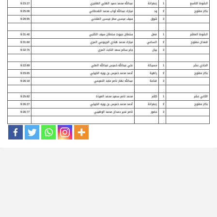
الشوط التاسع
1
زعفرانة
عبدالله محمد حميد الهلي الهاجري
9:23:27
بكار مفتوح
2
ود
مبارك عبدالله ثواب محمد القحطاني
9:25:06
3
شوق
سيف عيسى مطر عيسى الفلاحي
9:29:95
الشوط العاشر
1
فعل
سلطان حبروت سلطان سيف الكتبي
9:31:40
قعدان
مفتوح
2
الساعي
مبارك محمد هادي الجربوعي المري
9:31:60
3
بيان
جابر سالم سعد النابت المري
9:32:75
الحادي عشر
1
مسيكة
علي عبدالله خميس عبدالله العلي
9:22:89
بكار مفتوح
2
راهية
أحمد محمد خميس بن رويه الخييلي
9:23:65
3
قناعة
عبدالله نهار ناصر ماجد النعيمي
9:26:18
الثاني عشر
1
كلثم
محمد ناصر سعيد محمد العيدة
9:25:82
بكار مفتوح
2
زعفرانة
أحمد محمد خميس بن رويه الخييلي
9:26:27
3
حضور
ناصر غدير حمدان محمد الوهيبي
9:26:77