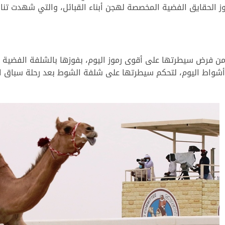
 الأحد 29 نوفمبر 2020، أشواط رموز الحقايق الفضية المخصصة لهجن أبناء القبائل، وال
ن فرض سيطرتها على أقوى رموز اليوم، بفوزها بالشلفة الفضية ل