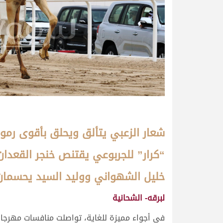
شعار الزعبي يتألق ويحلق بأقوى رموز
“كرار” للجربوعي يقتنص خنجر القعدا
خليل الشهواني ووليد السيد يحسمان 
لبرقه- الشحانية
في أجواء مميزة للغاية، تواصلت منافسات مهرجان