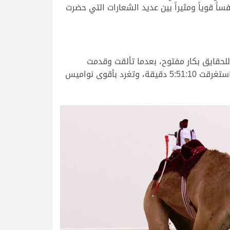
تي شهدت تنافساً قوياً ومثيراً بين عديد الشعارات التي حضرت
لحقايق بكار مفتوح، بعدما تألقت وقدمت
مستوى مبهراً لكل المتابعين في واحد من أقوى أشواط اليوم، لتحكم سيطرتها على شلفة الشوط بعد رحلة سباق استغرقت 5:51:10 دقيقة، وتغرد بأقوى نواميس