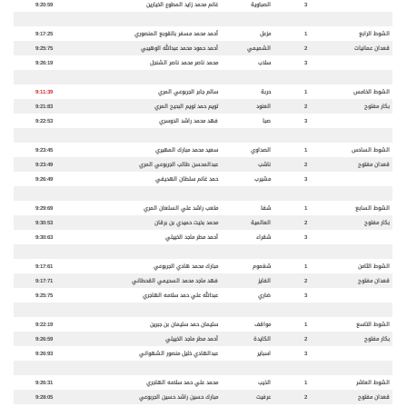
3
الصباوية
غانم محمد زايد المطوع الخيارين
9:20:59
الشوط الرابع
1
مزعل
أحمد محمد مسفر بالقوبع المنصوري
9:17:25
قعدان عمانيات
2
الشميمي
أحمد حمود محمد عبدالله الوهيبي
9:25:75
3
سلاب
محمد ناصر محمد ناصر الشنجل
9:26:19
الشوط الخامس
1
حربة
سالم جابر الجربوعي المري
9:11:39
بكار مفتوح
2
العنود
تويم حمد تويم البحيح المري
9:21:83
3
صبا
فهد محمد راشد الدوسري
9:22:53
الشوط السادس
1
الصداوي
سعيد محمد مبارك المهيري
9:23:45
قعدان مفتوح
2
ناشب
عبدالمحسن طالب الجربوعي المري
9:23:49
3
مشيرب
حمد غانم سلطان الهديفي
9:26:49
الشوط السابع
1
شفا
متعب راشد علي السلعان المري
9:29:69
بكار مفتوح
2
العالمية
محمد بخيت حميدي بن برقان
9:30:53
3
شقراء
أحمد مطر ماجد الخييلي
9:30:63
الشوط الثامن
1
شغموم
مبارك محمد هادي الجربوعي
9:17:61
قعدان مفتوح
2
الفايز
فهد ماجد محمد السحيمي القحطاني
9:17:71
3
ضاري
عبدالله علي حمد سلامه الهاجري
9:25:75
الشوط التاسع
1
مواقف
سليمان حمد سليمان بن جبرين
9:22:19
بكار مفتوح
2
الكايدة
أحمد مطر ماجد الخييلي
9:26:59
3
اسباير
عبدالهادي خليل منصور الشهواني
9:26:93
الشوط العاشر
1
الذيب
محمد علي حمد سلامه الهاجري
9:26:31
قعدان مفتوح
2
عرفيت
مبارك حسين راشد حسين الجربوعي
9:28:05