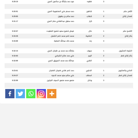
3
هقوه
عبيد حمد جارالله بن سالمين المري
9:29:19
الثامن عشر
1
شاهين
حمد مسفر علي المخضوبية المري
9:20:91
قعدان إنتاج
2
شهاب
حمد سالم بن جهويل
9:29:85
3
كرار
حمد سهيل عبدالهادي حفار المري
9:31:17
التاسع عشر
1
دلال
فيصل شفيع سعيد شفيع الفهيده
9:32:67
بكار إنتاج
2
الشايبة
محمد ناصر محمد ناصر الشنجل
9:33:39
3
رنه
محمد خالد عبدالله العطية
9:33:89
الشوط العشرون
1
سيوف
جارالله حمد محمد بن ظرمان المري
9:32:15
بكار إنتاج قطر
2
الريم
علي حمد صالح الشرقي
9:32:83
3
الظبي
عبدالله حمد محمد المريزيق المري
9:32:89
الحادي والعشرون
1
النداوي
حمد ناصر هادي هدوان الغفران
9:23:61
قعدان إنتاج قطر
2
اسعاف
علي سالم سنيد محمد الدعيه
9:24:37
3
وذنان
منصور محمد منصور السيف الخيارين
9:32:89