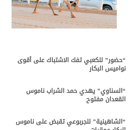
“حضور” للكعبي تفك الاشتباك على أقوى
نواميس البكار
“السناوي” يهدي حمد الشراب ناموس
القعدان مفتوح
“الشاهينية” للجربوعي تقبض على ناموس
البكار عمانيات