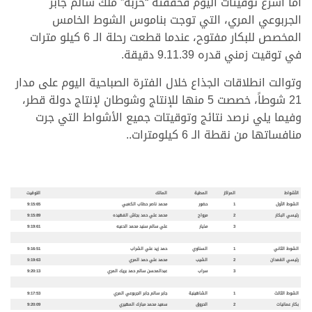
أما أسرع توقيتات اليوم فحققته “حربة” ملك سالم جابر
الجربوعي المري، التي توجت بناموس الشوط الخامس
المخصص للبكار مفتوح، عندما قطعت رحلة الـ 6 كيلو مترات
في توقيت زمني قدره 9.11.39 دقيقة.
وتوالت انطلاقات الجذاع خلال الفترة الصباحية اليوم على مدار
21 شوطاً، خصصت 5 منها للإنتاج وشوطان لإنتاج دولة قطر،
وفيما يلي نرصد نتائج وتوقيتات جميع الأشواط التي جرت
منافساتها من نقطة الـ 6 كيلومترات..
الأشواط
المراكز
المطية
المالك
التوقيت
الشوط الأول
1
حضور
محمد ناصر حطاب الكعبي
9:15:65
رئيسي البكار
2
مرواح
محمد علي حمد بجاش الفهيده
9:15:89
3
مذيار
علي سالم سنيد محمد الدعيه
9:19:61
الشوط الثاني
1
السناوي
حمد زيد علي الشراب
9:16:51
رئيسي القعدان
2
الشيب
محمد علي حمد المري
9:19:63
3
سراب
عبدالمحسن سالم حمد بريك المري
9:20:13
الشوط الثالث
1
الشاهينية
جابر سالم جابر الجربوعي المري
9:17:53
بكار عمانيات
2
الحروق
سعيد محمد مبارك المهيري
9:20:09