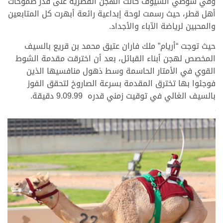
وفي شوطي السيوف كانت الهجن القطرية على قدر طموحات
أهل قطر، حيث رسمت لوحة إبداعية رائعة أبهرت كل المتابعين
والمحبين لرياضة الآباء والأجداد.
حيث توجت “أريام” ملك فاران عتيق محمد بن قريع بالسيف
المخصص لهجن أبناء القبائل، بعد أن اخترقت مقدمة الشوط
القوي في الأمتار الحاسمة وسط ذهول منافسيها الذين
فوجئوا بها تخترق المقدمة بسرعة الصاروخ لتحقق الفوز
بالسيف الغالي في توقيت زمني قدره 9.09.99 دقيقة.
>