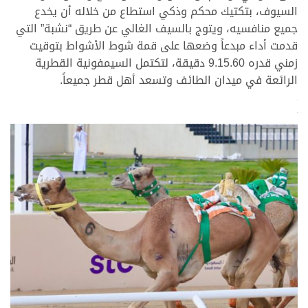
السيوف، بتكتيك محكم وذكي استطاع من خلاله أن يخدع
جميع منافسيه، ويتوج بالسيف الغالي عن طريق “نشبة” التي
قدمت أداء مبدعاً وضعها على قمة شوط الأشواط بتوقيت
زمني قدره 9.15.60 دقيقة، لتكتمل السيمفونية القطرية
الرائعة في ميدان الطائف وتسعد أهل قطر جميعاً.
>
>