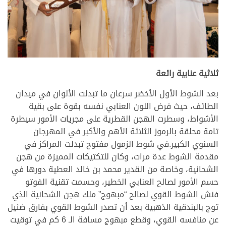
.
ثلاثية عنابية رائعة
بعد الشوط الأول الأخضر سرعان ما تبدلت الألوان في ميدان
الطائف، حيث فرض اللون العنابي نفسه بقوة على بقية
الأشواط، وسطرت الهجن القطرية على مجريات الأمور سيطرة
تامة محلقة بالرموز الثلاثة الأهم والأكبر في المهرجان
السنوي الكبير.في شوط الزمول مفتوح تبدلت المراكز في
مقدمة الشوط عدة مرات، وكان للتكتيكات المميزة من هجن
الشحانية، وخاصة من القدير محمد بن خالد العطية دورها في
حسم الأمور لصالح العنابي الخطير، وحسمت تقنية الفوتو
فنش الشوط القوي لصالح “مبهوج” ملك هجن الشحانية الذي
توج بالبندقية الذهبية بعد أن تصدر الشوط القوي بفارق ضئيل
عن منافسه القوي، وقطع مبهوج مسافة الـ 6 كم في توقيت