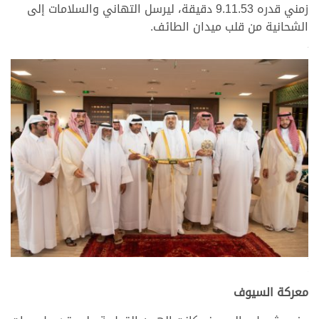
زمني قدره 9.11.53 دقيقة، ليرسل التهاني والسلامات إلى
الشحانية من قلب ميدان الطائف.
>
>
.
معركة السيوف