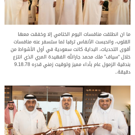
>
ما ان انطلقت منافسات اليوم الختامي إلا وخفقت معها
القلوب، وانحبست الأنفاس ترقبا لما ستسفر عنه منافسات
أقوى التحديات، البداية كانت سعودية في أول الأشواط من
خلال “سياف” ملك محمد جارالله الفهيدة المري الذي انتزع
بندقية الزمول عام بأداء مميز وتوقيت زمني قدره 9.18.78
دقيقة..
>