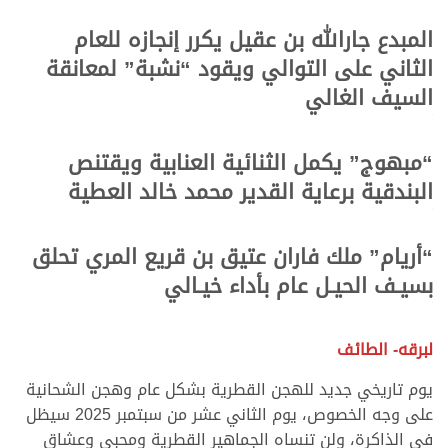
.
المبدع جارالله بن عقيل يكرر إنجازه للعام
الثاني على التوالي ويقود “نشبة” لمعانقة
السيف الغالي
.
.
“مبهوج” يكمل الثنائية العنابية ويقتنص
البندقية برعاية القدير محمد خالد العطية
.
.
“أريام” ملك فاران عتيق بن قريع المري تحلق
بسيـف الحيـل عام بأداء خيـالي
.
.
لبرقه- الطائف
يوم تاريخي جديد للهجن القطرية بشكل عام وهجن الشحانية
على وجه الخصوص، يوم الثاني عشر من سبتمبر 2025 سيظل
في الذاكرة، ولن تنساه الجماهير القطرية ومحبي وعشاق