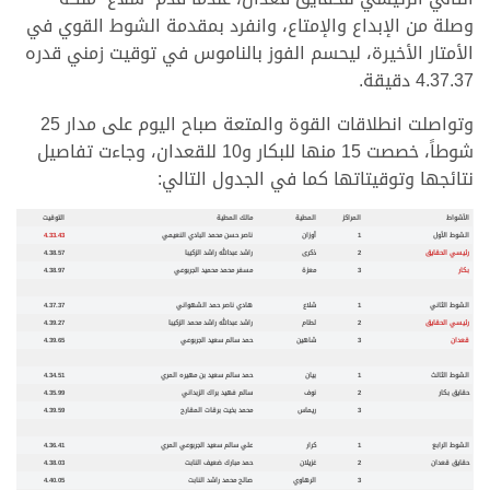
وصلة من الإبداع والإمتاع، وانفرد بمقدمة الشوط القوي في
الأمتار الأخيرة، ليحسم الفوز بالناموس في توقيت زمني قدره
4.37.37 دقيقة.
وتواصلت انطلاقات القوة والمتعة صباح اليوم على مدار 25
شوطاً، خصصت 15 منها للبكار و10 للقعدان، وجاءت تفاصيل
نتائجها وتوقيتاتها كما في الجدول التالي:
الأشواط
المراكز
المطية
مالك المطية
التوقيت
الشوط الأول
1
أوزان
ناصر حسن محمد البادي النعيمي
4.33.43
رئيسي الحقايق
2
ذكرى
راشد عبدالله راشد الزكيبا
4.38.57
بكار
3
معزة
مسفر محمد محميد الجربوعي
4.38.97
الشوط الثاني
1
شلاع
هادي ناصر حمد الشهواني
4.37.37
رئيسي الحقايق
2
لطام
راشد عبدالله راشد محمد الزكيبا
4.39.27
قعدان
3
شاهين
حمد سالم سعيد الجربوعي
4.39.65
الشوط الثالث
1
بيان
حمد سالم سعيد بن مهيره المري
4.34.51
حقايق بكار
2
نوف
سالم فهيد براك الزبداني
4.35.99
3
ريماس
محمد بخيت برقات المقارح
4.39.59
الشوط الرابع
1
كرار
علي سالم سعيد الجربوعي المري
4.36.41
حقايق قعدان
2
غزيلان
حمد مبارك ضعيف النابت
4.38.03
3
الرهاوي
صالح محمد راشد النابت
4.40.05