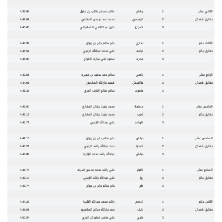
الثاني عشر
1
وهاج
طالب مسلم طالب بن عقيل
4.39.09
حقايق قعدان
2
الوسمي
محمد حمد عيسى المناعي
4.42.67
3
المرتجز
خليل عبدالهادي الشهواني
4.43.05
الثالث عشر
1
حذاري
جابر سالم جابر بن جبران
4.44.99
حقايق بكار
2
لوامه
علي محمد عبدالله الزعبي
4.45.52
3
مصره
سعود علي مبارك الفراج
4.48.00
الرابع عشر
1
ناهي
سالم حمد سعيد بن مهيره
4.42.55
حقايق قعدان
2
عزالجيش
فهيد جارالله المكسور
4.44.01
3
منعوت
سالم صالح النابت المري
4.45.37
الخامس عشر
1
مساحة
محمد بخيت برقان المقارح
4.45.60
حقايق بكار
2
شبب
محمد بخيت برقان المقارح
4.46.19
3
هوشه
علي عبدالله الزعبي
4.46.71
السادس عشر
1
مبلش
ج
ابر سالم جابر بن جبران
4.42.15
حقايق قعدان
2
المحيا
حمد عبدالله راشد الزعبي
4.43.29
3
مبلش
عبدالله راشد محمد الزكيبا
4.44.89
السابع عشر
1
اختيار
علي راشد محمد محسن انديله
4.48.70
حقايق بكار
2
روز
علي عبدالله راشد الزعبي
4.49.10
3
ظن
جابر سالم جابر بن جبران
4.49.74
الثامن عشر
1
الادعم
راشد محمد عبدالله الزكيبا
4.44.27
حقايق قعدان
2
نايف
حمد جارالله سالم المكسور
4.48.61
3
ملبي
علي متعب فهيدان المري
4.50.54