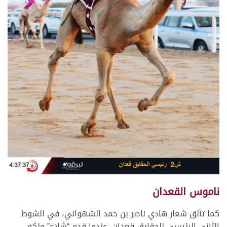
ناموس القعدان
كما تألق شعار هادي ناصر بن حمد الشهواني، في الشوط
الثاني الرئيسي للحقايق قعدان، عندما قدم “شلاع” ملكه