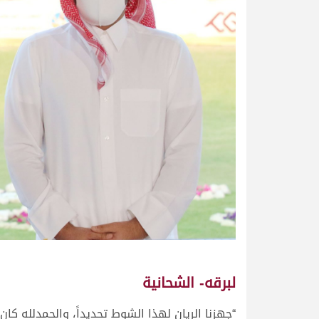
لبرقه- الشحانية
“جهزنا الريان لهذا الشوط تحديداً، والحمدلله كان