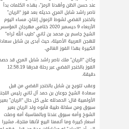
عند حسن الظن وأهدنا الرمز”، بهذه الكلمات بدأ
ناصر راشد شابل المري حديثه بعد فوز “الريان”
بالخنجر الفضي لشوط الزمول إنتاج، مساء اليوم
الأربعاء 9 ديسمبر 2020 ختامي مهرجان المؤسس
الشيخ جاسم بن محمد بن ثاني “طيب الله ثراه”
للهجن العربية الأصيلة، حيث أبدى بن شابل سعادت
الكبيرة بهذا الفوز الغالي.
وكان “الريان” ملك ناصر راشد شابل المري قد حصد
الفوز بالخنجر الفضي عبر رحلة فدرها 12.58.19
دقيقة.
وعقب تتويج بن شابل بالخنجر الفضي من قبل
سعادة الشيخ جوعان بن حمد آل ثاني رئيس اللجنة
الأولمبية قال: الحمدلله على كل حال “الريان” بعير
سبوق ومن سلالة طيبة فأبوه ولد الريان بعير
الشوخ وأمه سبوق عندنا وبالمناسبة أمه وصلت
أسعار كبيرة وما أتممنا البيع لأنها منتجة، مشيرا
إلى أن “الريان” له مشاركات عدة من قبل، فهو لم