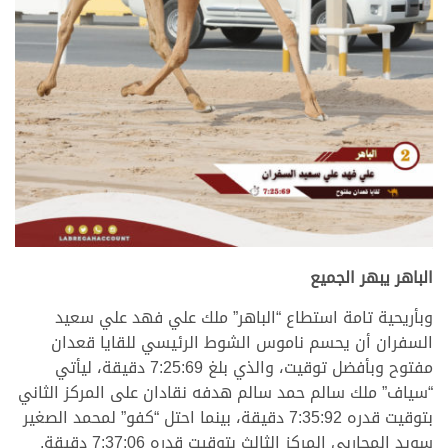
.
الباهر يبهر الجميع
وبأريحية تامة استطاع “الباهر” ملك علي فهد علي سعيد
السفران أن يحسم ناموس الشوط الرئيسي للقايا قعدان
مفتوح وبأفضل توقيت، والذي بلغ 7:25:69 دقيقة، ليأتي
“سياف” ملك سالم حمد سالم هدفه نقادان على المركز الثاني
بتوقيت قدره 7:35:92 دقيقة، بينما احتل “كفو” لمحمد الصغير
سويد المحاربي المركز الثالث بتوقيت قدره 7:37:06 دقيقة.