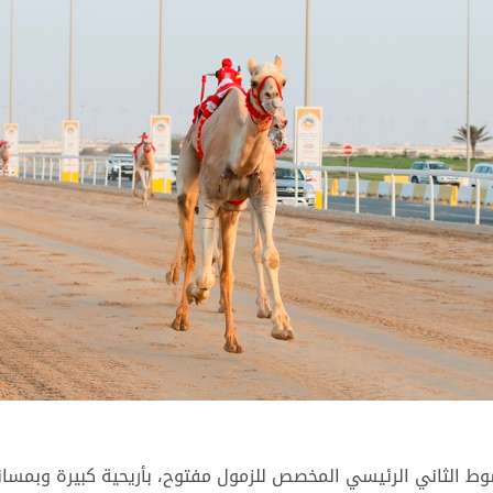
ط الثاني الرئيسي المخصص للزمول مفتوح، بأريحية كبيرة وبمساند