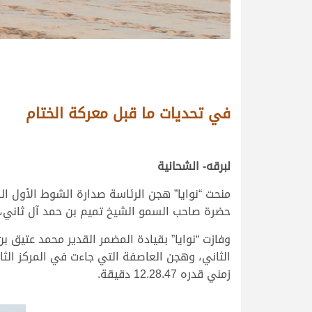
في تحديات ما قبل معركة الختام
لبرقه- الشحانية
منحت “نوايا” هجن الرئاسة صدارة الشوط الأول ا
حضرة صاحب السمو الشيخ تميم بن حمد آل ثاني، أم
وفازت “نوايا” بقيادة المضمر القدير محمد عتيق 
زمني قدره 12.28.47 دقيقة.