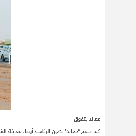
>
معاند يتفوق
كما حسم “معاند” لهجن الرئاسة أيضا، معركة الشو