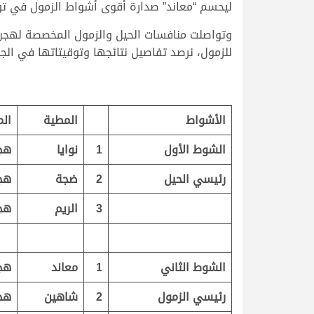
ليحسم “معاند” صدارة أقوى أشواط الزمول في توقيت زمني قد
للزمول، نرصد تفاصيل نتائجها وتوقيتاتها في الجد
الأشواط
المطية
الم
الشوط الأول
1
نوايا
هج
رئيسي الحيل
2
ضجة
هج
3
الريم
هج
الشوط الثاني
1
معاند
هج
رئيسي الزمول
2
شاهين
هج