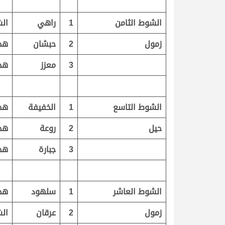
الشوط الثامن
1
راهي
الش
زمول
2
حبشان
هج
3
معزز
هج
الشوط التاسع
1
الخفيفة
هج
حيل
2
روعة
هج
3
جبارة
هج
الشوط العاشر
1
سلهود
هج
زمول
2
عرقان
الش