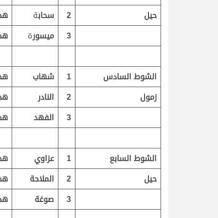
حيل
2
سحاب
ة
هج
3
ميسور
ة
هج
الشوط السادس
1
شهاب
هج
زمول
2
النادر
هج
3
الفهد
هج
الشوط السابع
1
عزاوي
هج
حيل
2
الملاحة
هج
3
صوغة
هج