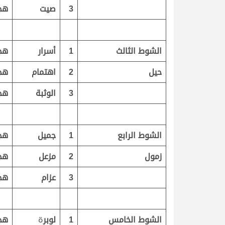
3
صيت
هج
الشوط الثالث
1
أسرار
هج
حيل
2
اهتمام
هج
3
الوثبة
هج
الشوط الرابع
1
جميل
هج
زمول
2
مزعل
هج
3
عزام
هج
الشوط الخامس
1
لوبر
ة
هج