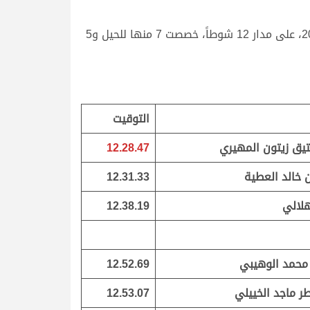
وتواصلت منافسات الحيل والزمول المخصصة لهجن أصحاب السمو والسعادة الشيخ صباح اليوم الثلاثاء 29 مارس 2022، على مدار 12 شوطاً، خصصت 7 منها للحيل و5
التوقيت
يق زيتون المهيري
12.28.47
 خالد العطية
12.31.33
هلالي
12.38.19
محمد الوهيبي
12.52.69
ر ماجد الخييلي
12.53.07