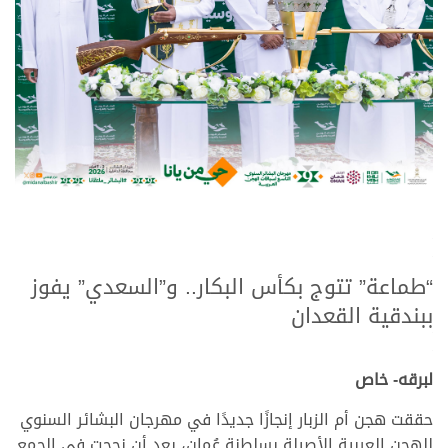
.
.
“طماعة” تتوج بكأس البكار.. و”السعدي” يفوز
ببندقية القعدان
.
.
لبرقه- خاص
حققت هجن أم الزبار إنجازًا جديدًا في مهرجان البشائر السنوي
للهجن العربية الأصيلة بسلطنة عُمان، بعد أن نجحت في الجمع