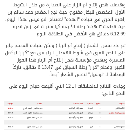
وهيمنت هجن إنتاج أم الزبار على الصدارة من خلال الشوط
الأول المخصص للبكار مفتوح، حيث نجح المضمر حمد سالم بن
زاهره المري في قيادة “الهده” لافتتاح النواميس لهذا اليوم،
حيث قطعت “الهده” رحلة الأربعة كيلومترات في زمن قدره
6.12.69 دقائق هو الأفضل في انطلاقة اليوم.
ثم عاد نفس الشعار ( إنتاج أم الزبار) ولكن بقيادة المضمر جابر
علي النجم المري في شوط القعدان الرئيسي مع “كرار” ليكمل
المسيرة ويهدي مؤسسة هجن إنتاج أم الزبار هذا الفوز
الكبير، وقطع “كرار” رحلة السباق في 6.13.47 دقائق، تاركاً
الوصافة لـ “لوسيل” لنفس الشعار أيضاً.
وجاءت النتائج للانطلاقات الـ 12 التي أقيمت صباح اليوم على
النحو التالي:
الشوط
المركز
المطية
مالك المطية
المضمر
التوقيت
الشوط الأول
1
الهدة
هجن إنتاج أم الزبار
حمد سالم بن زاهره المري
6.12.69
رئيسي البكار مفتوح
2
ميضاح
هجن إنتاج أم الزبار
حمد سالم بن زاهره المري
6.14.35
3
مواري
هجن إنتاج أم الزبار
جابر علي النجم المري
6.16.43
الشوط الثاني
1
كرار
هجن إنتاج أم الزبار
جابر علي النجم المري
6.13.47