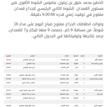
الخطير محمد عتيق بن زيتون، بناموس الشوط الأقوى على
مستوى القعدان، الشوط الثاني الرئيسي للجذاع قعدان
مفتوح في توقيت زمني قدره 9.00.68 دقيقة.
وتوالت انطلاقات الجذاع مفتوح صباح اليوم على مدار 16
شوطاً، من مسافة 6 كم، خصصت 9 منها للبكار و7 للقعدان،
نرصد نتائجها وتوقيتاتها في الجدول التالي..
الشوط
المركز
المطية
المالك
المضمر
التوقيت
الشوط الأول
1
ظبي
هجن الرئاسة
علي جميل الوهيبي
8:59:24
رئيسي الجذاع بكار
2
الناوية
هجن العاصفة
غياث الهلالي
9:01:46
3
علاج
هجن الرئاسة
علي جميل الوهيبي
9:04:16
الشوط الثاني
1
صوغان
هجن الرئاسة
محمد عتيق زيتون المهيري
9:00:68
رئيسي الجذاع قعدان
2
الزور
هجن الشحانية
محمد بن خالد العطية
9:01:98
3
الكاتب
هجن الشحانية
سالم بن فاران المري
9:02:14
الشوط الثالث
1
مفنودة
هجن الرئاسة
صالح سعيد بالعرج المري
9:03:12
جذاع بكار
2
كرة
هجن الشحانية
محمد بن خالد العطية
9:03:16
3
البحيرية
هجن الرئاسة
علي جميل الوهيبي
9:07:72
الشوط الرابع
1
حفلان
هجن الرئاسة
محمد عتيق زيتون المهيري
9:03:88