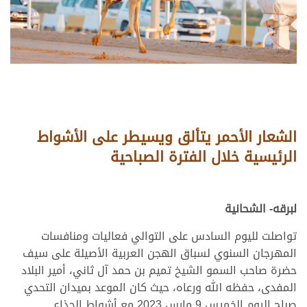
الشعار الأحمر يتألق ويسيطر على الأشواط
الرئيسية خلال الفترة الصباحية
لبرقه- الشحانية
تواصلت لليوم السادس على التوالي فعاليات ومنافسات
المهرجان السنوي لسباق الهجن العربية الأصيلة على سيف
حضرة صاحب السمو الشيخ تميم بن حمد آل ثاني، أمير البلاد
المفدى، حفظه الله ورعاه، حيث كان الموعد بميدان التحدي
صباح اليوم الخميس 9 مارس 2023 مع أشواط الجذاع