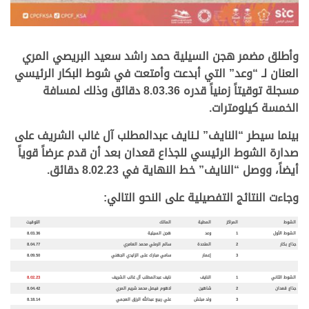
وأطلق مضمر هجن السيلية حمد راشد سعيد البريصي المري
العنان لـ “وعد” التي أبدعت وأمتعت في شوط البكار الرئيسي
مسجلة توقيتاً زمنياً قدره 8.03.36 دقائق وذلك لمسافة
الخمسة كيلومترات.
بينما سيطر “النايف” لـنايف عبدالمطلب آل غالب الشريف على
صدارة الشوط الرئيسي للجذاع قعدان بعد أن قدم عرضاً قوياً
أيضاً، ووصل “النايف” خط النهاية في 8.02.23 دقائق.
وجاءت النتائج التفصيلية على النحو التالي:
الشوط
المراكز
المطية
المالك
التوقيت
الشوط الأول
1
وعد
هجن السيلية
8.03.36
جذاع بكار
2
المتحدة
سالم الرملي محمد العامري
8.04.77
3
إعمار
سامي مبارك على الزايدي الجهني
8.09.50
الشوط الثاني
1
النايف
نايف عبدالمطلب آل غالب الشريف
8.02.23
جذاع قعدان
2
شاهين
لاهوم فيصل محمد شريم المري
8.04.42
3
ولد مبلش
علي ربيع عبدالله الرزق العجمي
8.18.14