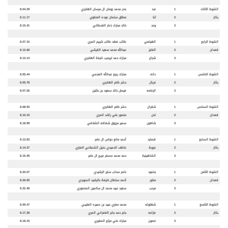
الشوط الثالث
1
نجد
بندر محمد زومان ال مرسان الهاجري
8.04.29
بكار
2
ثنا
مطلق سلمان عوده العطوي
8.11.17
3
وعد
خالد مبارك ذعار القحطاني
8.15.41
الشوط الرابع
1
الهيلعي
طالب فهد طالب شريم المري
8.07.15
قعدان
2
الفايز
عبدالله محمد سعيد القرشي
8.12.68
3
شجاع
مبارك حمد تريحيب نايفة الهاجري
8.13.14
الشوط الخامس
1
دانه
مبارك ربيع عبدالله العجمي
8.05.44
بكار
2
غربال
حشر ظفر الهاجري
8.05.78
3
الرغامه
فيصل خالد سعود بن حثلين
8.07.26
الشوط السادس
1
شقران
حشر ظفر الهاجري
8.08.93
قعدان
2
لحن
منصور علي راشد المري
8.10.15
3
شاهين
سمير مرزوق شفاقه الشلاقي
8.18.99
الشوط السابع
1
قصايد
أحمد مانع دواس ال عامر
8.12.83
بكار
2
عروبة
عاطف الحميدي دخيل الشملاني العنزي
8.14.37
3
الشاهينية
حمد محمد مسفر عريج ال عامر
8.15.45
الشوط الثامن
1
جلمود
ناصر سحاب ساير الرشيدي
8.20.07
قعدان
2
مناور
أحمد سلطان خليفة بالرشيد السويدي
8.26.95
3
مرحب
سعيد عبيد محمد ال سالمين المنصوري
8.32.49
الشوط التاسع
1
شهلوله
محمد معزي عبيد بن عميره العتيبي
8.09.47
بكار
2
فزاعه
جابر حمد جابر الغفراني المري
8.17.38
3
غصون
مبارك علي مرثع المغيري
8.18.15