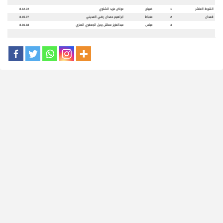
الشوط العاشر
1
ضبيان
عواض مزيد الشلوي
8.12.72
قعدان
2
مخباط
ابراهيم حمدان رضي العديني
8.15.97
3
مياس
عبدالعزيز عماش رحيل الجعفري العنزي
8.16.18