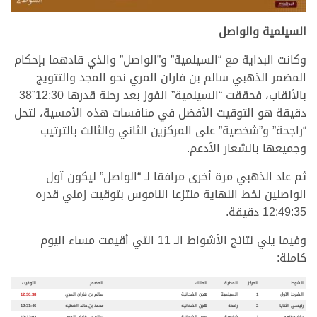
السيلمية والواصل
وكانت البداية مع “السيلمية” و”الواصل” والذي قادهما بإحكام
المضمر الذهبي سالم بن فاران المري نحو المجد والتتويج
بالألقاب، فحققت “السيلمية” الفوز بعد رحلة قدرها 12:30”38
دقيقة هو التوقيت الأفضل في منافسات هذه الأمسية، لتحل
“راجحة” و”شخصية” على المركزين الثاني والثالث بالترتيب
وجميعها بالشعار الأدعم.
ثم عاد الذهبي مرة أخرى مرافقا لـ “الواصل” ليكون آول
الواصلين لخط النهاية منتزعا الناموس بتوقيت زمني قدره
12:49:35 دقيقة.
وفيما يلي نتائج الأشواط الـ 11 التي أقيمت مساء اليوم
كاملة:
الشوط
المركز
المطية
المالك
المضمر
التوقيت
الشوط الأول
1
السيلمية
هجن الشحانية
سالم بن فاران المري
12:30:38
رئيسي الثنايا
2
راجحة
هجن الشحانية
محمد بن خالد العطية
12:31:46