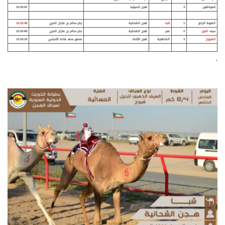
للمواطنين
3
هجن السيليه
12:33:01
الشوط الرابع
1
شبا
هجن الشحانية
جابر سالم بن فاران المري
12:10:48
سيف الحيل
2
صبر
هجن الشحانية
جابر سالم بن فاران المري
12:10:69
للشيوخ
3
الشاهنية
هجن الأتحاد
منصور سعد قذله الأحبابي
12:16:19
.