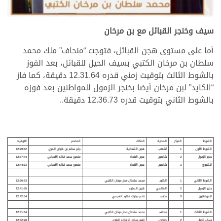
سيف وخنجر القبائل مع بن مرخان
أما على مستوى هجن القبائل، فتوجت “منحاف” ملك محمد
سلطان بن مرخان الكتبي بسيف الحيل للقبائل، بعد الفوز
بالشوط الثالث بتوقيت زمني قدره 12.31.64 دقيقة، كما فاز
“الكايد” لبن مرخان أيضا بخنجر الزمول للمواطنين بعد فوزه
بالشوط الثاني بتوقيت قدره 12.36.73 دقيقة..
الشوط
المركز
المطية
المالك
المضمر
التوقيت
الشوط الأول
1
أشهب
هجن الشحانية
جابر سالم بن فاران المري
12:29:82
خنجر الزمول
2
شاهين
هجن ال
تحاد
منصور سعد قذله الأحبابي
12:37:44
للشيوخ
3
شاهين
هجن الأتحاد
منصور سعد قذله الأحبابي
12:44:33
الشوط الثاني
1
الكايد
محمد سلطان مطر مرخان الكتبي
12:36:73
خنجر الزمول
2
العالمي
هجن السليه
12:41:55
للمواطنين
3
متعب
ناصر مبارك فهيد العجمي
12:42:54
الشوط الثالث
1
منحاف
محمد سلطان مطر مرخان الكتبي
12:31:64
سيف الحيل
2
طواري
نايف سالم الرفاده البلوي
12:32:28