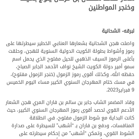
وخنجر المواطنين
لبرقه- الشحانية
واصلت هجن الشحانية بشعارها العنابي الخطير سيطرتها على
رموز وأشواط بطولة الكويت الدولية السنوية للهجن، وحلقت
بأغلى الرموز السيف الذهبي للحيل مفتوح الذي يحمل اسم
سمو أمير دولة الكويت الشيخ نواف الأحمد الجابر الصباح،
حفظه الله، وكذلك أقوى رموز الزمول (خنجر الزمول مفتوح)،
في مسك ختام المهرجان السنوي الكبير مساء اليوم الخميس
9 فبراير2023.
وقاد المضمر الشاب جابر بن سالم بن فاران المري هجن الشعار
الأدعم القوي لحصد أقوى رموز المهرجان السنوي الكبير، حيث
كانت البداية مع شوط الزمول مفتوح، في انطلاقة
المنافسات، ودفع بن فاران بـ “أشهب” للسيطرة على صدارة
الشوط القوي، وتمكن “أشهب” من إحكام سيطرته على