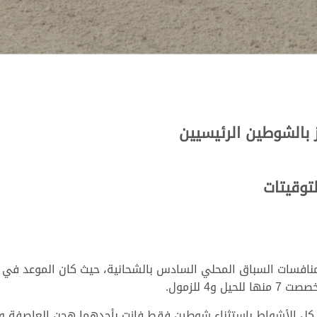
ز بالشوطين الرئيسيين
توقيتات
تمت مساء اليوم اليوم الاثنين 16 يناير 2023، منافسات السباق المحلي السادس بالشحانية، 
ل الأشواط باستثناء شوطين فقط فازت بأحدهما هجن العاصفة وفاز