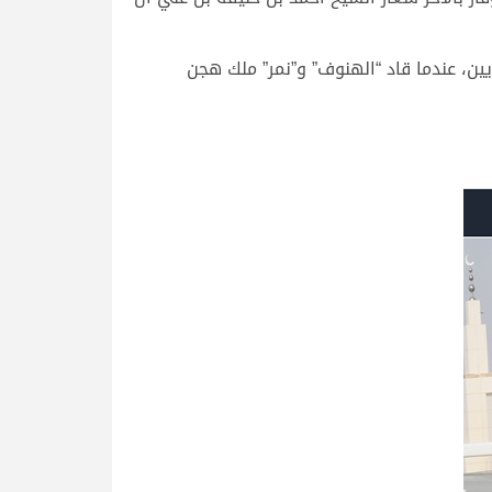
، عندما قاد “الهنوف” و”نمر” ملك هجن