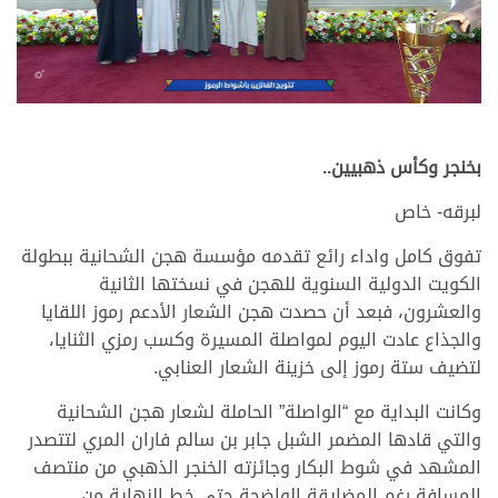
بخنجر وكأس ذهبيين..
لبرقه- خاص
تفوق كامل واداء رائع تقدمه مؤسسة هجن الشحانية ببطولة
الكويت الدولية السنوية للهجن في نسختها الثانية
والعشرون، فبعد أن حصدت هجن الشعار الأدعم رموز اللقايا
والجذاع عادت اليوم لمواصلة المسيرة وكسب رمزي الثنايا،
لتضيف ستة رموز إلى خزينة الشعار العنابي.
وكانت البداية مع “الواصلة” الحاملة لشعار هجن الشحانية
والتي قادها المضمر الشبل جابر بن سالم فاران المري لتتصدر
المشهد في شوط البكار وجائزته الخنجر الذهبي من منتصف
المسافة رغم المضايقة الواضحة حتى خط النهاية من