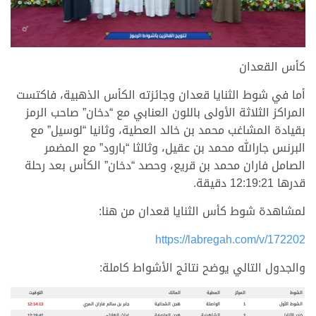
كأس القعدان
أما في شوط الثنايا قعدان وجائزته الكأس الذهبية، فاكتست
المراكز الثلاثة الأولى باللون العنابي مع “دخان” صاحب الرمز
بقيادة المشاغب محمد بن خالد العطية، وثانيا “لوسيل” مع
البرنس جارالله محمد بن عقيل، وثالثا “بارود” مع المضمر
الصامل فاران محمد بن قريع، وحصد “دخان” الكأس بعد رحلة
قدرها 12:19:21 دقيقة.
لمشاهدة شوط كأس الثنايا قعدان من هنا:
https://labregah.com/v/172202
والجدول التالي يوضح نتائج الأشواط كاملة:
الشوط
المركز
المطية
المالك
التوقيت
الشوط الأول
1
الواصلة
هجن الشحانية
جابر بن سالم فاران المري
12:14:13
خنجر الثنايا
2
الشاهينية
هجن العاصفة
غياث الهلالي
12:19:47