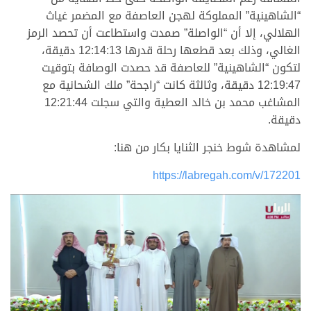
“الشاهينية” المملوكة لهجن العاصفة مع المضمر غياث
الهلالي، إلا أن “الواصلة” صمدت واستطاعت أن تحصد الرمز
الغالي، وذلك بعد قطعها رحلة قدرها 12:14:13 دقيقة،
لتكون “الشاهينية” للعاصفة قد حصدت الوصافة بتوقيت
12:19:47 دقيقة، وثالثة كانت “راجحة” ملك الشحانية مع
المشاغب محمد بن خالد العطية والتي سجلت 12:21:44
دقيقة.
لمشاهدة شوط خنجر الثنايا بكار من هنا:
https://labregah.com/v/172201