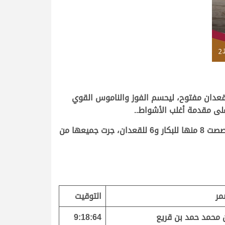
قعدان مفتوح، ليحسم الفوز والناموس القوي
وتوالت انطلاقات الجذاع مفتوح المخصصة لهجن أصحاب السمو والسعادة الشيوخ مساء اليوم على مدار 14 شوطاً خصصت 8 منها للبكار و6 للقعدان، جرت جميعها من
مر
التوقيت
ن محمد حمد بن قريع
9:18:64