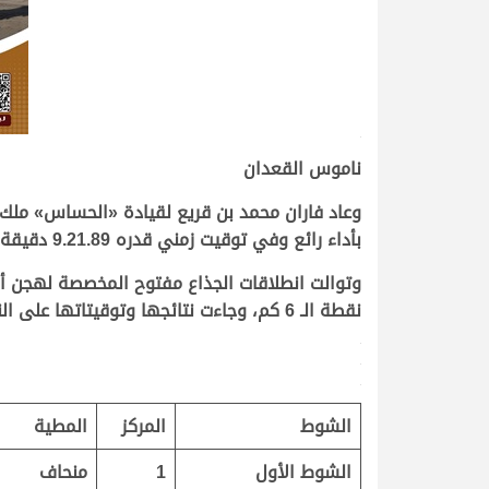
.
ناموس القعدان
وعاد فاران محمد بن قريع لقيادة «
الحساس
» ملك 
بأداء رائع وفي توقيت زمني قدره 9.21.89 دقيقة، ليهدي النقطة الثانية لهجن الشعار الأدعم التي بسطت نفوذها على مقدمة أغلب الأشواط..
نقطة الـ 6 كم، وجاءت نتائجها وتوقيتاتها على النحو التالي..
.
.
.
الشوط
المركز
المطية
الشوط الأول
1
منحاف