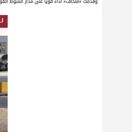
وقدمت «منحاف» أداء قوياً على مدار الشوط القو
>