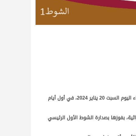
سيطرت هجن الشحانية بشعارها الأدعم المميز على أغلب نواميس الجذاع المفتوحة، التي أقيمت بميدان التحدي مساء اليوم السبت 20 يناير 2024، في أول أيام
ثية، بفوزها بصدارة الشوط الأول الرئيسي