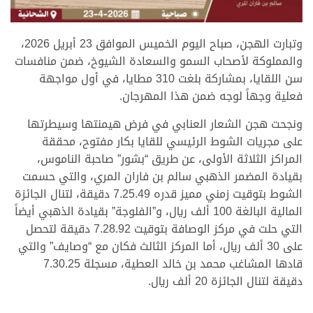
.
وتبارت الهجن، صباح اليوم الخميس الموافق 23 أبريل 2026،
والمملوكة لأصحاب السمو والسعادة الشيوخ، ضمن منافسات
سن اللقايا، بمشاركة بلغت 310 مطايا، في أول مواجهة
فعلية وجهاً لوجه ضمن هذا المهرجان.
ونجحت هجن الشعار العنابي في فرض هيمنتها وسيطرتها
على مجريات الشوط الرئيسي للقايا بكار مفتوح، محققة
المراكز الثلاثة الأولى، عن طريق “بشور” صاحبة الناموس،
بقيادة المضمر الذهبي سالم بن فاران المري، والتي حسمت
الشوط بتوقيت زمني مميز قدره 7.25.49 دقيقة، لتنال الجائزة
المالية البالغة 100 ألف ريال، و”الفلوجة” بقيادة الذهبي أيضاً
التي حلت في مركز الوصافة بتوقيت 7.28.92 دقيقة لتحصل
على 30 ألف ريال، أما المركز الثالث فكان مع “وصايف” والتي
قادها المشاغب محمد بن خالد العطية، مسجلة 7.30.25
دقيقة لتنال الجائزة 20 ألف ريال.
.