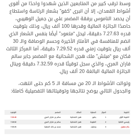
وسط ترقب كبير من المتابعين الذين شهدوا واحدًا من أقوى
أشواط القعدان، إلا أن انبرى “كفو” بشعار الرئاسة واستطاع
أن يحصد الناموس برفقة المضمر علي بن جميل الوهيبي،
حاصدًا الجائزة المالية وقدرها 100 ألف ريال، وذلك بتوقيت
قدره 7.27.63 دقيقة، ليحل “متعود” أيضًا بنفس الشعار الذي
انضم للمنافسة في الأمتار الأخيرة وحسم الوصافة والـ 30
ألف ريال بتوقيت زمني قدره 7.29.52 دقيقة، أما المركز الثالث
فكان مع “مبلش” ملك هجن الشحانية مع المضمر جابر سالم
فاران المري، والذي سجل توقيتًا قدره 7.32.59 دقيقة وينال
الجائزة المالية البالغة 20 ألف ريال.
وتوالت الأشواط الـ 20 من مسافة الـ 5 كم حتى انتهت،
والجدول التالي يوضح نتائجها وتوقيتاتها التفصيلية كاملة:
.
.
الشوط
المركز
المطية
المالك
المضمر
التوقيت
الشوط الأول
1
بشور
هجن الشحانية
سالم بن فاران المري
7:25:49
رئيسي اللقايا
2
الفلوجة
هجن الشحانية
سالم بن فاران المري
7:28:92
بكار مفتوح
3
وصايف
هجن الشحانية
محمد بن خالد العطية
7:30:25