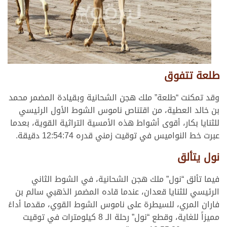
طلعة تتفوق
وقد تمكنت “طلعة” ملك هجن الشحانية وبقيادة المضمر محمد
بن خالد العطية، من اقتناص ناموس الشوط الأول الرئيسي
للثنايا بكار، أقوى أشواط هذه الأمسية التراثية القوية، بعدما
عبرت خط النواميس في توقيت زمني قدره 12:54:74 دقيقة.
نول يتألق
فيما تألق “نول” ملك هجن الشحانية، في الشوط الثاني
الرئيسي للثنايا قعدان، عندما قاده المضمر الذهبي سالم بن
فاران المري، للسيطرة على ناموس الشوط القوي، مقدما أداءً
مميزاً للغاية، وقطع “نول” رحلة الـ 8 كيلومترات في توقيت