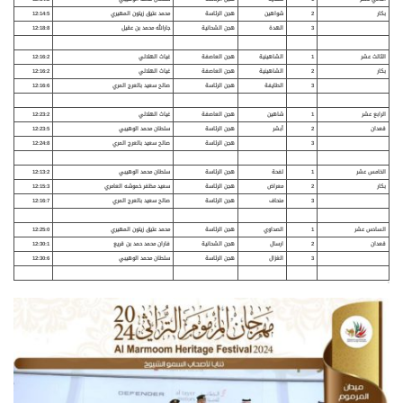
بكار
2
شواهين
هجن الرئاسة
محمد عتيق زيتون المهيري
12:14:5
3
الهدة
هجن الشحانية
جارالله محمد بن عقيل
12:18:8
الثالث عشر
1
الشاهينية
هجن العاصفة
غياث الهلالي
12:16:2
بكار
2
الشاهينية
هجن العاصفة
غياث الهلالي
12:16:2
3
الطايفة
هجن الرئاسة
صالح سعيد بالعرج المري
12:16:6
الرابع عشر
1
شاهين
هجن العاصفة
غياث الهلالي
12:23:2
قعدان
2
أبشر
هجن الرئاسة
سلطان محمد الوهيبي
12:23:5
3
هجن الرئاسة
صالح سعيد بالعرج المري
12:24:8
الخامس عشر
1
لفحة
هجن الرئاسة
سلطان محمد الوهيبي
12:13:2
بكار
2
معراض
هجن الرئاسة
سعيد مظفر خموشه العامري
12:15:3
3
منحاف
هجن الرئاسة
صالح سعيد بالعرج المري
12:16:7
السادس عشر
1
الصداوي
هجن الرئاسة
محمد عتيق زيتون المهيري
12:25:0
قعدان
2
ارسال
هجن الشحانية
فاران محمد حمد بن قريع
12:30:1
3
الغزال
هجن الرئاسة
سلطان محمد الوهيبي
12:30:6
>