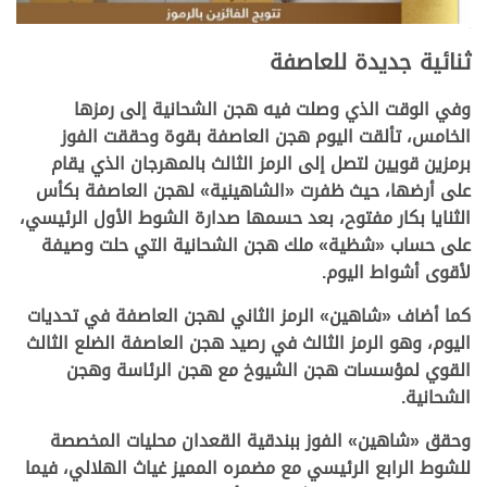
.
ثنائية جديدة للعاصفة
وفي الوقت الذي وصلت فيه هجن الشحانية إلى رمزها
الخامس، تألقت اليوم هجن العاصفة بقوة وحققت الفوز
برمزين قويين لتصل إلى الرمز الثالث بالمهرجان الذي يقام
على أرضها، حيث ظفرت «الشاهينية» لهجن العاصفة بكأس
الثنايا بكار مفتوح، بعد حسمها صدارة الشوط الأول الرئيسي،
على حساب «شظية» ملك هجن الشحانية التي حلت وصيفة
لأقوى أشواط اليوم.
كما أضاف «شاهين» الرمز الثاني لهجن العاصفة في تحديات
اليوم، وهو الرمز الثالث في رصيد هجن العاصفة الضلع الثالث
القوي لمؤسسات هجن الشيوخ مع هجن الرئاسة وهجن
الشحانية.
وحقق «شاهين» الفوز ببندقية القعدان محليات المخصصة
للشوط الرابع الرئيسي مع مضمره المميز غياث الهلالي، فيما