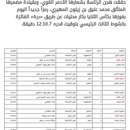
حققت هجن الرئاسة بشعارها الأحمر القوي، وبقيادة مضمرها
المتألق محمد عتيق بن زيتون المهيري، رمزاً جديداً اليوم
بفوزها بكأس الثنايا بكار محليات عن طريق «درة» الفائزة
بالشوط الثالث الرئيسي بتوقيت قدره 12.10.7 دقيقة.
>
>
>
الشوط
المركز
المطية
المالك
المضمر
التوقيت
الشوط الأول
1
الشاهينية
هجن العاصفة
غياث الهلالي
12:04:4
كأس الثنايا
2
شظية
هجن الشحانية
جارالله محمد بن عقيل
12:07:2
بكار مفتوح
3
مواري
هجن الرئاسة
محمد عتيق زيتون المهيري
12:08:6
الشوط الثاني
1
مهول
هجن الشحانية
فاران محمد حمد بن قريع
12:08:1
بندقية الثنايا
2
دخان
هجن الشحانية
محمد بن خالد العطية
12:10:1
قعدان مفتوح
3
شاهين
هجن الرئاسة
سعيد مظفر خموشه العامري
12:11:2
الشوط الثالث
1
درة
هجن الرئاسة
محمد عتيق زيتون المهيري
12:10:7
كأس الثنايا
2
الشاهينية
هجن الرئاسة
صالح سعيد بالعرج المري
12:10:8
بكار محليات
3
الشاهينية
هجن العاصفة
غياث الهلالي
12:12:9
الشوط الرابع
1
شاهين
هجن العاصفة
غياث الهلالي
12:05:6
بندقية الثنايا
2
شاهين
هجن زعبيل
راشد محمد مروشد
12:08:4
قعدان محليات
3
لبصير
هجن الشحانية
جارالله محمد بن عقيل
12:18:5
الشوط الخامس
1
الشاهينية
هجن العاصفة
غياث الهلالي
12:20:3