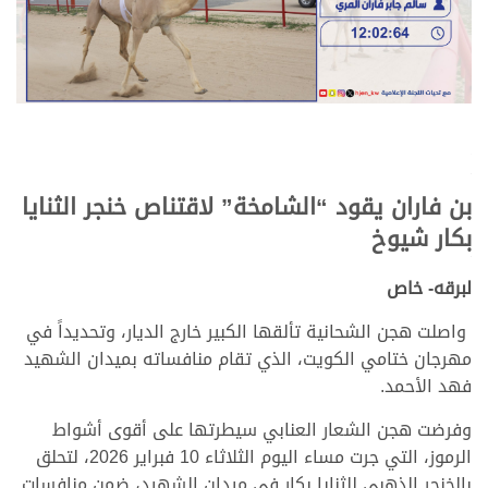
.
.
بن فاران يقود “الشامخة” لاقتناص خنجر الثنايا
بكار شيوخ
.
لبرقه- خاص
واصلت هجن الشحانية تألقها الكبير خارج الديار، وتحديداً في
مهرجان ختامي الكويت، الذي تقام منافساته بميدان الشهيد
فهد الأحمد.
وفرضت هجن الشعار العنابي سيطرتها على أقوى أشواط
الرموز، التي جرت مساء اليوم الثلاثاء 10 فبراير 2026، لتحلق
بالخنجر الذهبي للثنايا بكار في ميدان الشهيد، ضمن منافسات