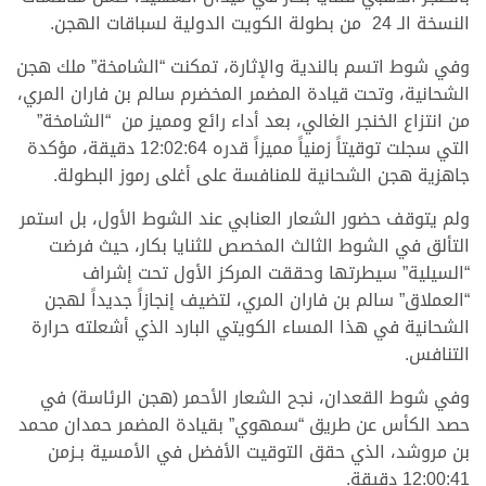
النسخة الـ 24 من بطولة الكويت الدولية لسباقات الهجن.
وفي شوط اتسم بالندية والإثارة، تمكنت “الشامخة” ملك هجن
الشحانية، وتحت قيادة المضمر المخضرم سالم بن فاران المري،
من انتزاع الخنجر الغالي، بعد أداء رائع ومميز من “الشامخة”
التي سجلت توقيتاً زمنياً مميزاً قدره 12:02:64 دقيقة، مؤكدة
جاهزية هجن الشحانية للمنافسة على أغلى رموز البطولة.
ولم يتوقف حضور الشعار العنابي عند الشوط الأول، بل استمر
التألق في الشوط الثالث المخصص للثنايا بكار، حيث فرضت
“السيلية” سيطرتها وحققت المركز الأول تحت إشراف
“العملاق” سالم بن فاران المري، لتضيف إنجازاً جديداً لهجن
الشحانية في هذا المساء الكويتي البارد الذي أشعلته حرارة
التنافس.
وفي شوط القعدان، نجح الشعار الأحمر (هجن الرئاسة) في
حصد الكأس عن طريق “سمهوي” بقيادة المضمر حمدان محمد
بن مروشد، الذي حقق التوقيت الأفضل في الأمسية بـزمن
12:00:41 دقيقة.