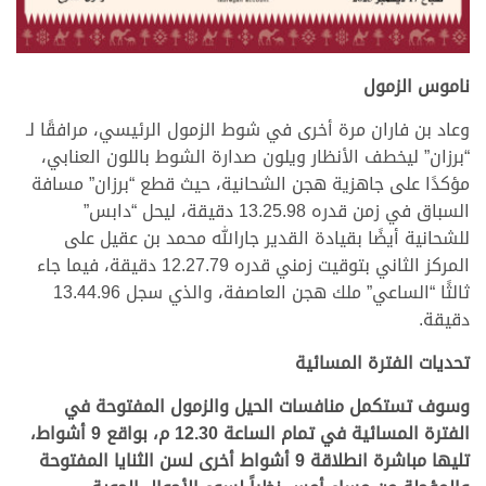
.
ناموس الزمول
وعاد بن فاران مرة أخرى في شوط الزمول الرئيسي، مرافقًا لـ
“برزان” ليخطف الأنظار ويلون صدارة الشوط باللون العنابي،
مؤكدًا على جاهزية هجن الشحانية، حيث قطع “برزان” مسافة
السباق في زمن قدره 13.25.98 دقيقة، ليحل “دابس”
للشحانية أيضًا بقيادة القدير جارالله محمد بن عقيل على
المركز الثاني بتوقيت زمني قدره 12.27.79 دقيقة، فيما جاء
ثالثًا “الساعي” ملك هجن العاصفة، والذي سجل 13.44.96
دقيقة.
تحديات الفترة المسائية
وسوف تستكمل منافسات الحيل والزمول المفتوحة في
الفترة المسائية في تمام الساعة 12.30 م، بواقع 9 أشواط،
تليها مباشرة انطلاقة 9 أشواط أخرى لسن الثنايا المفتوحة