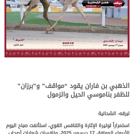
.
.
الذهبي بن فاران يقود “مواقف” و”برزان”
للظفر بناموسي الحيل والزمول
.
.
لبرقه- الشحانية
استمراراً لوتيرة الإثارة والتنافس القوي، استأنفت صباح اليوم
الأربعاء الموافق 17 ديسمبر 2025، منافسات شعارات أصحاب