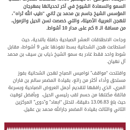
السمو والسعادة الشيوخ في آخر تحدياتها بمهرجان
المؤسس الشيخ جاسم بن محمد بن ثاني “طيب الله ثراه”،
للهجن العربية الأصيلة، والتي خصصت لسن الحيل والزمول،
من مسافة الـ 8 كم على مدار 10 أشواط.
وجاءت الانطلاقات العشر الصباحية حافلة بالندية، حيث
استطاعت هجن الشحانية بسط نفوذها على 9 أشواط، مقابل
شوط واحد فقط غادر به سمو الشيخ ذياب بن سيف بن محمد
آل نهيان.
وافتتحت “مواقف” نواميس الصباح لهجن الشحانية بفوز
مستحق وأداء أكثر من رائع، بقيادة المضمر سالم بن فاران
المري، الذي رافقها لتقديم أجمل العروض الصباحية وبسرعة
فائقة مكنتها من حسم لقب رئيسي الحيل، وبأفضل توقيت
حيث بلغ 13.06.83 دقيقة، لتحتل “ابعاد” و”دوى” المركزين
الثاني والثالث بقيادة المضمر جارالله محمد بن عقيل.
.