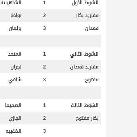
الشوط الأول
1
الشاهينيه
مفاريد بكار
2
نواظر
قعدان
3
برلمان
الشوط الثاني
1
المتحد
مفاريد قعدان
2
نجران
مفتوح
3
شافي
الشوط الثالث
1
الصميما
بكار مفتوح
2
الجازي
3
الذهبيه