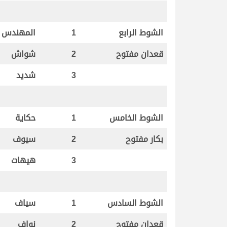
الشوط الرابع
1
المهندس
قعدان مفتوح
2
شواش
3
شديد
الشوط الخامس
1
حكاية
بكار مفتوح
2
سيوف
3
هيهات
الشوط السادس
1
سياف
قعدان مفتوح
2
نواف