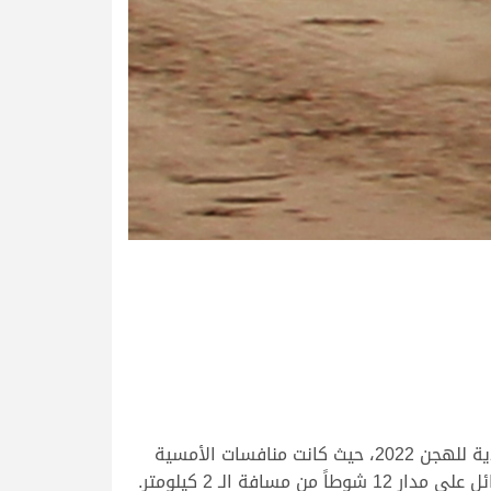
اختتمت مساء اليوم الثلاثاء 26 يوليو 2022 منافسات سن المفاريد, ضمن مهرجان ولي عهد المملكة العربية السعودية للهجن 2022، حيث كانت منافسات الأمسية
الـ 2 كيلومتر.