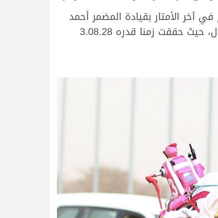
ي آخر الأمتار بقيادة المضمر أحمد
سلطان بالرشيد السويدي الذي دفع بـ “الشاهينية” والتي نجحت في الحصول على المركز الأول، حيث حققت زمنا قدره 3.08.28