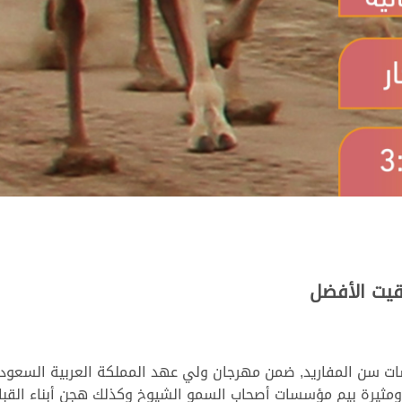
قيت الأفضل
سات أصحاب السمو الشيوخ وكذلك هجن أبناء القبائل على مدار 12 شوطاً من مسافة 