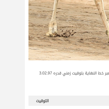
أما ثاني الأشواط والمخصص للمفاريد القعدان مفتوح فذهب مع عبدالله حمد حثلين المخلفي الذي رافق “المتحد” ليعبر خط النهاية بتوقيت زمني قدره 3.02.97
التوقيت