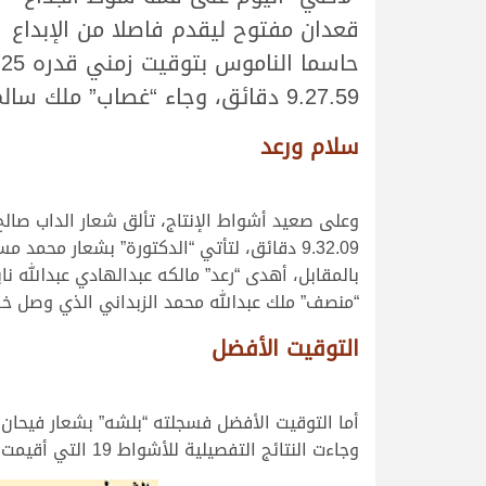
قعدان مفتوح ليقدم فاصلا من الإبداع
9.27.59 دقائق، وجاء “غصاب” ملك سالم عبدالله سعيد البخيت على المركز الثالث بتوقيت 9.31.05 دقائق.
سلام ورعد
وعلى صعيد أشواط الإنتاج، تألق شعار الداب صالح
9.32.09 دقائق، لتأتي “الدكتورة” بشعار محمد مسعود سالم ابوشريده على المركز الثاني بتوقيت 9.32.93 دقائق.
“منصف” ملك عبدالله محمد الزبداني الذي وصل خط النهاية ف
التوقيت الأفضل
أما التوقيت الأفضل فسجلته “بلشه” بشعار فيحان ظافر الرشيد والذي بلغ 49
وجاءت النتائج التفصيلية للأشواط 19 التي أقيمت صباح اليوم على النحو التالي: