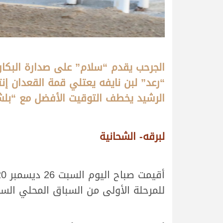
الجرحب يقدم “سلام” على صدارة البكار 
“رعد” لبن نايفه يعتلي قمة القعدان إنت
الرشيد يخطف التوقيت الأفضل مع “بل
لبرقه- الشحانية
للمرحلة الأولى من السباق المحلي السادس، حيث انطلاقة 19 شوط