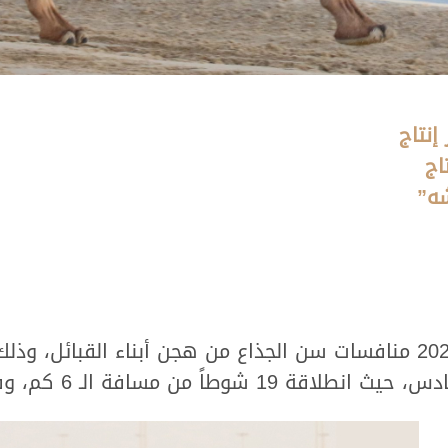
إنتاج
اج
شه”
أقيمت صباح اليوم السبت 26 ديسمبر 2020 منافسات سن الجذاع من هجن أبناء
اً من مسافة الـ 6 كم، وفيها..