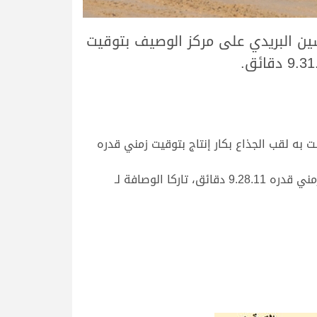
مد جارالله علي حسين البريدي على مركز الوصيف بتوقيت
به لقب الجذاع بكار إنتاج بتوقيت زمني قدره
بالمقابل، أهدى “رعد” مالكه عبدالهادي عبدالله نايفه الهاجري ناموس الشوط الرئيسي للجذاع قعدان إنتاج بتوقيت زمني قدره 9.28.11 دقائق، تاركا الوصافة لـ