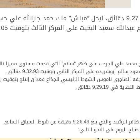
حاسما الناموس بتوقيت زمني قدره 9.27.25 دقائق، ليحل “مبلش” ملك ح
 محمد علي الجرحب على ظهر “سلام” التي قدمت مستوى مميزا نالت 
ي 9.29.19 دقائق.
9.26. دقيقة عن شوط السباق السابع.