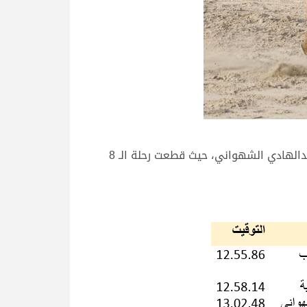
وجاء التوقيت الأفضل في شوط السباق التاسع تحت أرجل “سلمى” ملك هجن الشقب تحت قيادة المضمر سعيد بن عبدالهادي الشهواني، حيث قطعت رحلة الـ 8