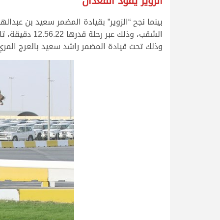
الزوير يقود القعدان
بينما نجح “الزوير” بقيادة المضمر سعيد بن عب
وذلك تحت قيادة المضمر راشد سعيد بالعرج المري، بينما جا