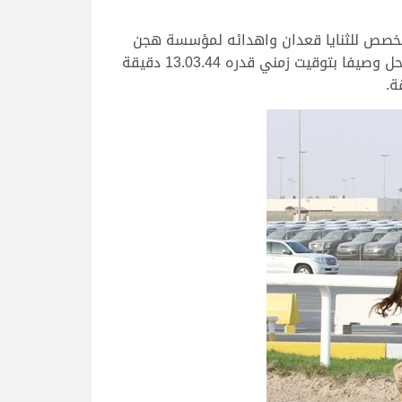
لمخصص للثنايا قعدان واهدائه لمؤسسة هجن
الشقب، وذلك عبر رحلة قدرها 12.56.22 دقيقة، تاركاً خلفه “العاصف” للشيخ عبدالعزيز بن حمد بن خالد آل ثاني الذي حل وصيفا بتوقيت زمني قدره 13.03.44 دقيقة