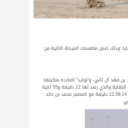
و والسعادة الشيوخ لسن الثنايا، وذلك ضمن منافسات المرحلة الثانية من
ن فهد آل ثاني، و”نوايد” العائدة ملكيتها
لهجن الشحانية، لكن “ولاء” استعانت بمخزونها الإضافي واستطاعت أن تصنع الفارق بينها وبين “ولاء” ليرحب بها خط النهاية والذي رصد لها 12 دقيقة و55 ثانية
و86 جزء من الثانية بإشراف من المضمر جابر علي جرحب المري، لتكون “نوايد” هي من حلت في مركز الوصافة بتوقيت 12.58.14 دقيقة مع المضمر محمد بن خالد