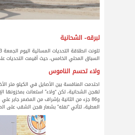
لبرقه- الشحانية
السباق المحلي الخامس، حيث أقيمت التحديات على مدار 11 شوطاً من مسافة الثمانية كيلومت
ولاء تحسم الناموس
احتدمت المنافسة بين الأصايل في الكيلو متر الأ
العطية، لتأتي “نفله” بشعار هجن الشقب على المركز الثالث بتوقيت 13.02.48 مع الم