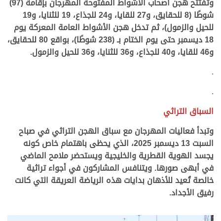
وتفتتح هجن أصحاب الأشواط المفتوحة المهرجان بإقامة (97)
شوطًا (8 للحقايق، و27 للقايا، و24 للجذاع، 19 للثنايا، و19
للحيل والزمول)، ثم تدخل هجن الأشواط العامة المعركة يوم
18 ديسمبر حتى يوم الختام بـ (238 شوطًا)، بواقع 80 للحقايق،
و46 للقايا، و40 للجذاع، و36 للثنايا، و36 للحيل والزمول.
.
.
السباق التراثي
وتبدأ فعاليات المهرجان مع سباق الهجن التراثي في صباح
السبت 13 ديسمبر 2025، الذي يحظى باهتمام خاص كونه
يجسد الهوية القطرية والخليجية ويستحضر ملامح الماضي
في أبهى صورها. ويتنافس المشاركون في أجواء تراثية
خالصة تُعيد للأذهان بدايات هذه الرياضة العريقة التي كانت
رفيق الأجداد.
.