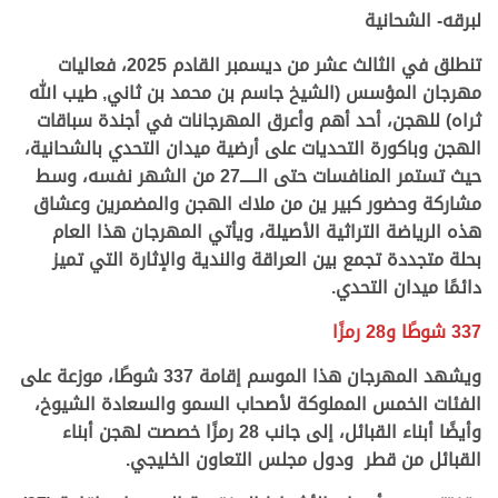
لبرقه- الشحانية
تنطلق في الثالث عشر من ديسمبر القادم 2025، فعاليات
مهرجان المؤسس (الشيخ جاسم بن محمد بن ثاني, طيب الله
ثراه) للهجن، أحد أهم وأعرق المهرجانات في أجندة سباقات
الهجن وباكورة التحديات على أرضية ميدان التحدي بالشحانية،
حيث تستمر المنافسات حتى الـــــ27 من الشهر نفسه، وسط
مشاركة وحضور كبير ين من ملاك الهجن والمضمرين وعشاق
هذه الرياضة التراثية الأصيلة، ويأتي المهرجان هذا العام
بحلة متجددة تجمع بين العراقة والندية والإثارة التي تميز
دائمًا ميدان التحدي.
337 شوطًا و28 رمزًا
ويشهد المهرجان هذا الموسم إقامة 337 شوطًا، موزعة على
الفئات الخمس المملوكة لأصحاب السمو والسعادة الشيوخ،
وأيضًا أبناء القبائل، إلى جانب 28 رمزًا خصصت لهجن أبناء
القبائل من قطر ودول مجلس التعاون الخليجي.