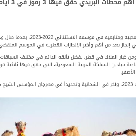
البريدي حقق فيها 3 رموز في 3 أيام فقط
خطف شعار حمد جارالله حسين البريدي ق
ومن كبار الملاك في قطر، بفضل تألقه الدائم في مختلف السباقات س
 وخاصة ميادين المملكة العربية السعودية، التي حقق فيها ثلاثية ق
لأصفر.
راه.