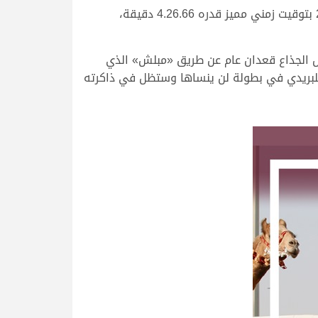
وكانت «روعة» قد توجت بكأس الحقايق بكار عام في مهرجان كأس الاتحاد السعودي للهجن في تاريخ 1 أكتوبر 2022 بتوقيت زمني مميز قدره 4.26.66 دقيقة،
أس الجذاع قعدان عام عن طريق «مبلش» الذي
افية بتحقيق الهاتريك التاريخي للبريدي في بطولة لن ينساها وستظل في ذاكرته