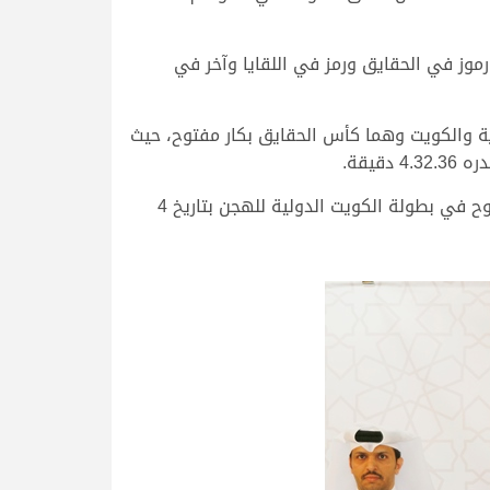
استعراص رموز وإنجازات البريدي في الموسم 2022- 2023 سنجد أن أغلب رموزه كانت في فئات الصغيرة، بمعدل 3 رموز في الحقايق ورمز في اللقايا وآخر في
ة والكويت وهما كأس الحقايق بكار مفتوح، حيث
قبل أن تعود «لباء» بعد أربعة أشهر لتحقق الرمز الثاني في مسيرتها هذا الموسم، بفوزها بكأس الحقايق بكار مفتوح في بطولة الكويت الدولية للهجن بتاريخ 4