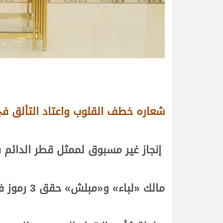
شعاره خطف القلوب واعتاد التألق في
إنجاز غير مسبوق لممثل قطر الدائم ف
مالك
«لباء» و«مبلش» حقق 3 رموز في السعودية ورمز بالكويت وآخر بالشحانية