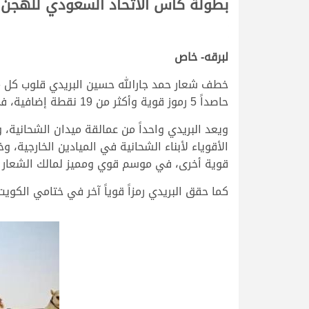
بطولة كأس الاتحاد السعودي للهجن أهم محطات 
لبرقه- خاص
حاصداً 5 رموز قوية وأكثر من 19 نقطة إضافية، في إنجاز يعد من أهم وأكبر الإنجازات القطرية في الموسم المنقضي..
ويعد البريدي واحداً من عمالقة ميدان الشحانية، 
الأقوياء لأبناء الشحانية في الميادين الخارجية،
قوية أخرى، في موسم قوي ومميز لمالك الشعار ا
كما حقق البريدي رمزاً قوياً آخر في ختامي الكويت 2023، وآخر في الشحانية وتحديداً في مهرجان المؤسس الشيخ جاسم بن محمد بن ثاني طيب الله ث