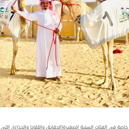
 خاصة في الفئات السنية الصغيرة(الحقايق واللقايا والجذاع)، ا