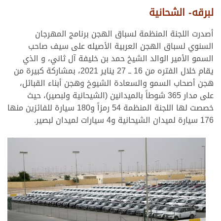
لبرقه- الشحانية
أصدرت اللجنة المنظمة لسباق الهجن برنامج المهرجان
السنوي لسباق الهجن العربية الأصيله على سيف صاحب
السمو الأمير الوالد الشيخ حمد بن خليفة آل ثاني، و الذي
يقام خلال الفتره من 16 ــ 27 يناير 2021، بمشاركة كبيرة من
هجن أصحاب السمو والسعادة الشيوخ وهجن أبناء القبائل،
على مدار 365 شوطاً بالميدانين (الشيحانية ولبصير)، حيث
خصصت لها اللجنة المنظمة 54 رمزاً و180 سيارة للفائزين منها
176 سيارة لميدان الشيحانية و4 سيارات لميدان لبصير.