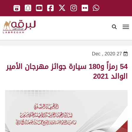
To
27 Dec , 2020
54 رمزاً و180 سيارة جوائز مهرجان الأمير
الوالد 2021