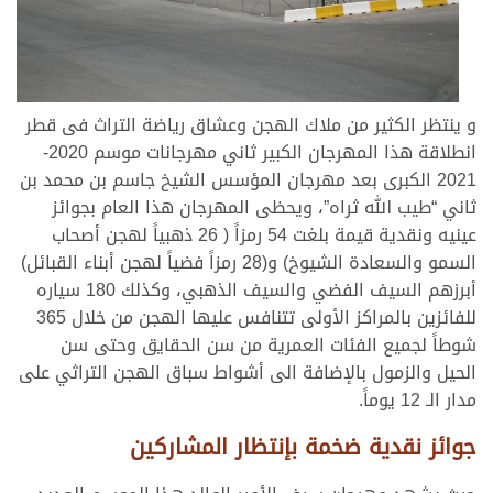
و ينتظر الكثير من ملاك الهجن وعشاق رياضة التراث فى قطر
انطلاقة هذا المهرجان الكبير ثاني مهرجانات موسم 2020-
2021 الكبرى بعد مهرجان المؤسس الشيخ جاسم بن محمد بن
ثاني “طيب الله ثراه”، ويحظى المهرجان هذا العام بجوائز
عينيه ونقدية قيمة بلغت 54 رمزاً ( 26 ذهبياً لهجن أصحاب
السمو والسعادة الشيوخ) و(28 رمزاً فضياً لهجن أبناء القبائل)
أبرزهم السيف الفضي والسيف الذهبي، وكذلك 180 سياره
للفائزين بالمراكز الأولى تتنافس عليها الهجن من خلال 365
شوطاً لجميع الفئات العمرية من سن الحقايق وحتى سن
الحيل والزمول بالإضافة الى أشواط سباق الهجن التراثي على
مدار الـ 12 يوماً.
جوائز نقدية ضخمة بإنتظار المشاركين