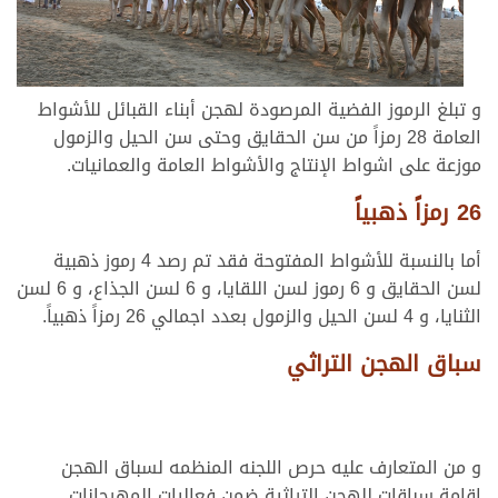
و تبلغ الرموز الفضية المرصودة لهجن أبناء القبائل للأشواط
العامة 28 رمزاً من سن الحقايق وحتى سن الحيل والزمول
موزعة على اشواط الإنتاج والأشواط العامة والعمانيات.
26 رمزاً ذهبياً
أما بالنسبة للأشواط المفتوحة فقد تم رصد 4 رموز ذهبية
لسن الحقايق و 6 رموز لسن اللقايا، و 6 لسن الجذاع، و 6 لسن
الثنايا، و 4 لسن الحيل والزمول بعدد اجمالي 26 رمزاً ذهبياً.
سباق الهجن التراثي
و من المتعارف عليه حرص اللجنه المنظمه لسباق الهجن
إقامة سباقات للهجن التراثية ضمن فعاليات المهرجانات