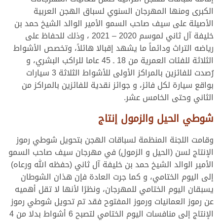
الكبرى ومنها المهرجان السنوي لسباق الهجن العربية
الأصيلة على سيف صاحب السمو الأمير الوالد الشيخ حمد بن
خليفة آل ثاني لموسم 2020 – 2021 ، وذلك للحفاظ على
رياضه التراث ودائماً ما يشهد إقبالا هائلاً، وتخصص الأشواط
الثلاثة للفئات العمرية من 18 ـ 45 عاما للراكب البشري، و
رُصدت للفائزين بالمراكز الأولى للأشواط الثلاثة 3 سيارات
بواقع سيارة لكل فائز، و جوائز نقدية للفائزين بالمراكز من
الثاني وحتى الخامس عشر.
شوطي الحيل والزمول إنتاج
وقامت اللجنة المنظمة لسباقات الهجن بتحويل شوطي رموز
الإنتاج لسن (الحيل و الزمول) في مهرجان سيف صاحب السمو
الأمير الوالد الشيخ حمد بن خليفة آل ثاني (حفظه الله ورعاه)
إلى اليوم الختامي، و كما جرت العادة فإن هذان الشوطان
يسبقان اليوم الختامي للمهرجان، ونظرًا لأنها لا تقل أهميه
عن رموز العمانيات ورموز المفتوح فقد تم تحويل شوطي رموز
الإنتاج إلى منافسات اليوم الختامي لتصبح 6 أشواط بدلا من 4