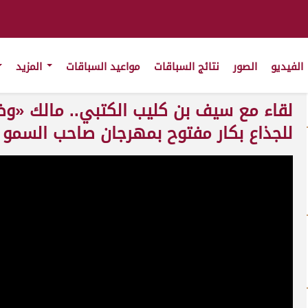
الفيديو
الصور
نتائج السباقات
مواعيد السباقات
المزيد
لقاء مع سيف بن كليب الكتبي.. مالك «وضو
للجذاع بكار مفتوح بمهرجان صاحب السمو أمير البل