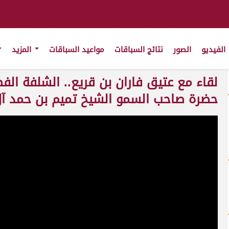
الفيديو
الصور
نتائج السباقات
مواعيد السباقات
المزيد
لقاء مع عتيق فاران بن قريع.. الشلفة الفضي
حضرة صاحب السمو الشيخ تميم بن حمد آل ثاني أم