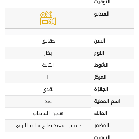
التوقيت
الفيديو
السن
حقايق
النوع
بكار
الشوط
الثالث
المركز
١
الجائزة
نقدي
اسم المطية
غند
المالك
هـجـن المرقـاب
المضمر
خميس سعيد صالح سالم الزرعي
التوقيت