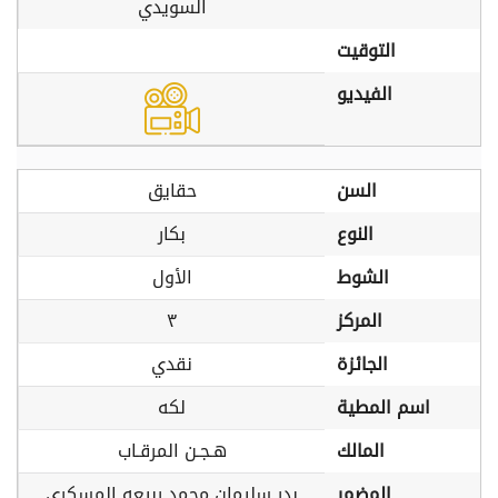
السويدي
التوقيت
الفيديو
السن
حقايق
النوع
بكار
الشوط
الأول
المركز
٣
الجائزة
نقدي
اسم المطية
لكه
المالك
هـجـن المرقـاب
المضمر
بدر سليمان محمد ربيعه المسكري