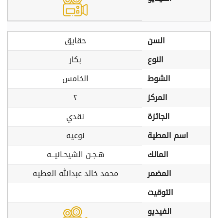
السن
حقايق
النوع
بكار
الشوط
الخامس
المركز
٢
الجائزة
نقدي
اسم المطية
نوعيه
المالك
هـجـن الشيحـانيــه
المضمر
محمد خالد عبدالله العطيه
التوقيت
الفيديو