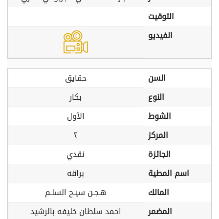
التوقيت
الفيديو
السن
حقايق
النوع
بكار
الشوط
الأول
المركز
٢
الجائزة
نقدي
اسم المطية
براقه
المالك
هـجـن سيـح السلـم
المضمر
احمد سلطان خليفه بالرشيد