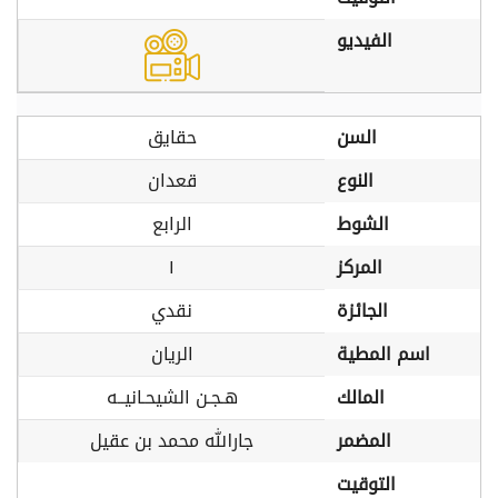
الفيديو
السن
حقايق
النوع
قعدان
الشوط
الرابع
المركز
١
الجائزة
نقدي
اسم المطية
الريان
المالك
هـجـن الشيحـانيــه
المضمر
جارالله محمد بن عقيل
التوقيت