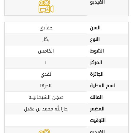
الفيديو
السن
حقايق
النوع
بكار
الشوط
الخامس
المركز
١
الجائزة
نقدي
اسم المطية
الحرقا
المالك
هـجـن الشيحـانيــه
المضمر
جارالله محمد بن عقيل
التوقيت
الفيديو