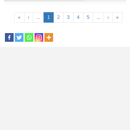
«
‹
...
1
2
3
4
5
...
›
»