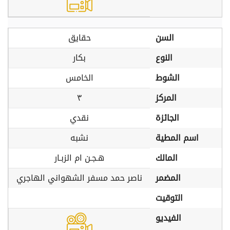
السن
حقايق
النوع
بكار
الشوط
الخامس
المركز
٣
الجائزة
نقدي
اسم المطية
نشبه
المالك
هـجـن ام الزبـار
المضمر
ناصر حمد مسفر الشهواني الهاجري
التوقيت
الفيديو