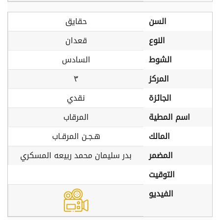
السن
حقايق
النوع
قعدان
الشوط
السادس
المركز
٣
الجائزة
نقدي
اسم المطية
المرقاب
المالك
هـجـن المرقـاب
المضمر
بدر سليمان محمد ربيعه المسكري
التوقيت
الفيديو