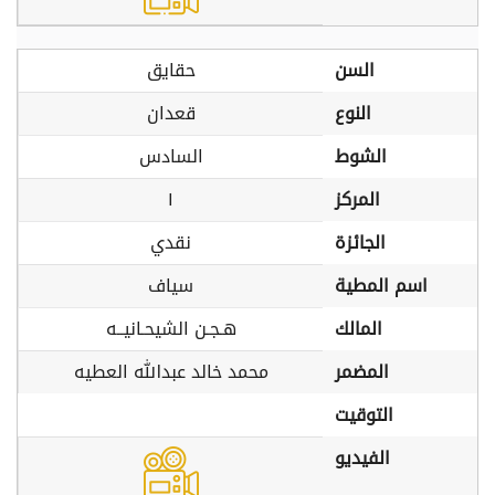
السن
حقايق
النوع
قعدان
الشوط
السادس
المركز
١
الجائزة
نقدي
اسم المطية
سياف
المالك
هـجـن الشيحـانيــه
المضمر
محمد خالد عبدالله العطيه
التوقيت
الفيديو