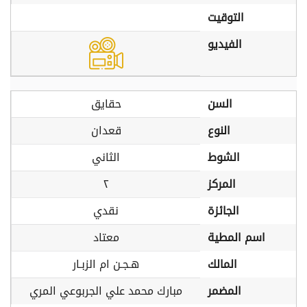
التوقيت
الفيديو
السن
حقايق
النوع
قعدان
الشوط
الثاني
المركز
٢
الجائزة
نقدي
اسم المطية
معتاد
المالك
هـجـن ام الزبـار
المضمر
مبارك محمد علي الجربوعي المري