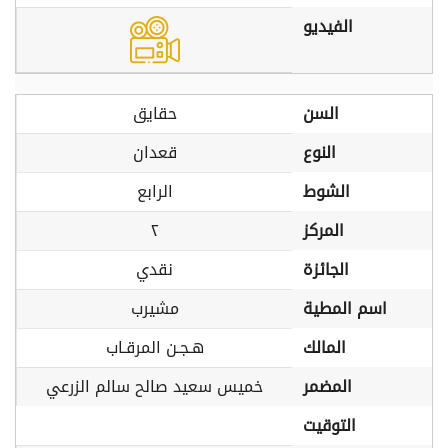
الفيديو
السن
حقايق
النوع
قعدان
الشوط
الرابع
المركز
٢
الجائزة
نقدي
اسم المطية
مشيرب
المالك
هـجـن المرقـاب
المضمر
خميس سعيد صالح سالم الزرعي
التوقيت