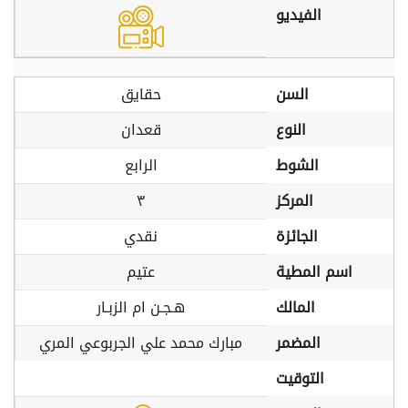
الفيديو
السن
حقايق
النوع
قعدان
الشوط
الرابع
المركز
٣
الجائزة
نقدي
اسم المطية
عتيم
المالك
هـجـن ام الزبـار
المضمر
مبارك محمد علي الجربوعي المري
التوقيت