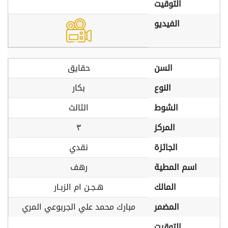
التوقيت
الفيديو
السن
حقايق
النوع
بكار
الشوط
الثالث
المركز
٣
الجائزة
نقدي
اسم المطية
رهف
المالك
هـجـن ام الزبـار
المضمر
مبارك محمد علي الجربوعي المري
التوقيت