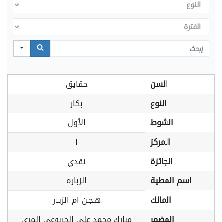
النوع
الفترة
Search
السن
حقايق
النوع
بكار
الشوط
الأول
المركز
١
الجائزة
نقدي
اسم المطية
الزباره
المالك
هـجـن ام الزبـار
المضمر
مبارك محمد علي الجربوعي المري