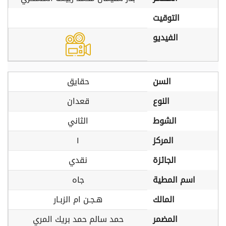
التوقيت
الفيديو
السن
حقايق
النوع
قعدان
الشوط
الثاني
المركز
١
الجائزة
نقدي
اسم المطية
جاه
المالك
هـجـن ام الزبـار
المضمر
حمد سالم حمد بريك المري