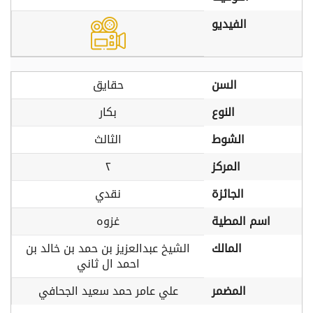
الفيديو
السن
حقايق
النوع
بكار
الشوط
الثالث
المركز
٢
الجائزة
نقدي
اسم المطية
غزوه
المالك
الشيخ عبدالعزيز بن حمد بن خالد بن
احمد ال ثاني
المضمر
علي عامر حمد سعيد الجحافي