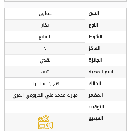
السن
حقايق
النوع
بكار
الشوط
السابع
المركز
٢
الجائزة
نقدي
اسم المطية
شف
المالك
هـجـن ام الزبـار
المضمر
مبارك محمد علي الجربوعي المري
التوقيت
الفيديو