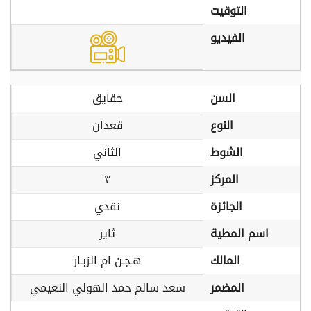
التوقيت
الفيديو
السن
حقايق
النوع
قعدان
الشوط
الثاني
المركز
٣
الجائزة
نقدي
اسم المطية
ثاير
المالك
هـجـن ام الزبـار
المضمر
سعد سالم حمد الهولي النعيمي