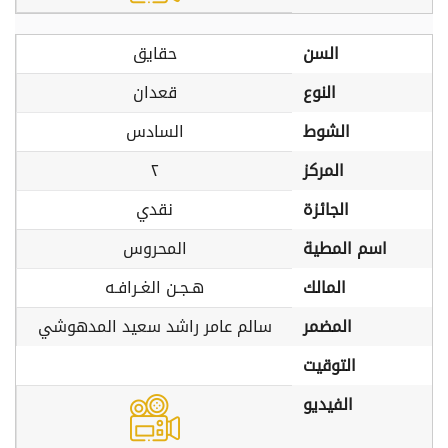
السن
حقايق
النوع
قعدان
الشوط
السادس
المركز
٢
الجائزة
نقدي
اسم المطية
المحروس
المالك
هـجـن الغـرافـه
المضمر
سالم عامر راشد سعيد المدهوشي
التوقيت
الفيديو