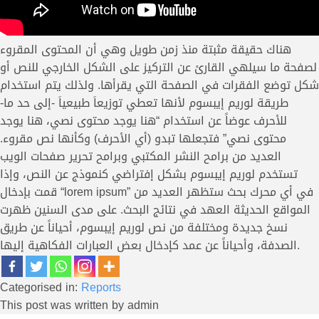
هناك حقيقة مثبتة منذ زمن طويل وهي أن المحتوى المقروء
لصفحة ما سيلهي القارئ عن التركيز على الشكل الخارجي للنص أو
شكل توضع الفقرات في الصفحة التي يقرأها. ولذلك يتم استخدام
طريقة لوريم إيبسوم لأنها تعطي توزيعاَ طبيعياَ -إلى حد ما-
للأحرف عوضاً عن استخدام “هنا يوجد محتوى نصي، هنا يوجد
محتوى نصي” فتجعلها تبدو (أي الأحرف) وكأنها نص مقروء.
العديد من برامح النشر المكتبي وبرامح تحرير صفحات الويب
تستخدم لوريم إيبسوم بشكل إفتراضي كنموذج عن النص، وإذا
قمت بإدخال “lorem ipsum” في أي محرك بحث ستظهر العديد من
المواقع الحديثة العهد في نتائج البحث. على مدى السنين ظهرت
نسخ جديدة ومختلفة من نص لوريم إيبسوم، أحياناً عن طريق
الصدفة، وأحياناً عن عمد كإدخال بعض العبارات الفكاهية إليها.
Categorised in:
Reports
This post was written by admin