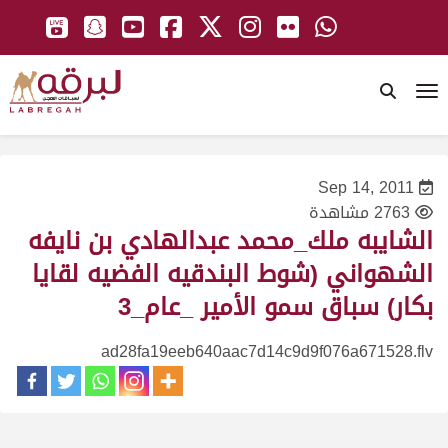
To
Sep 14, 2011
2763 مشاهدة
الشايبه ملك_محمد عبدالهادي بن نايفه
الشهواني (شوط البندقيه الفضيه لقايا
بكار) سباق سمو الأمير _عام_3
ad28fa19eeb640aac7d14c9d9f076a671528.flv