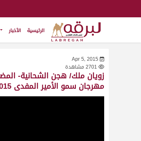
الرئيسية
الأخبار
Apr 5, 2015
2701 مشاهدة
زويان ملك/ هجن الشحانية- المضم
مهرجان سمو الأمير المفدى 26/2/2015 –التوقيت 8:55:75