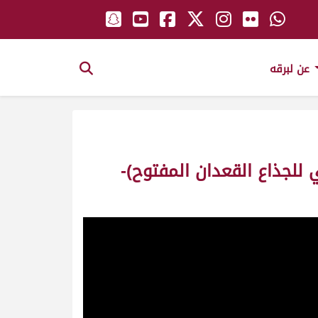
عن لبرقه
للجذاع القعدان المفتوح)-