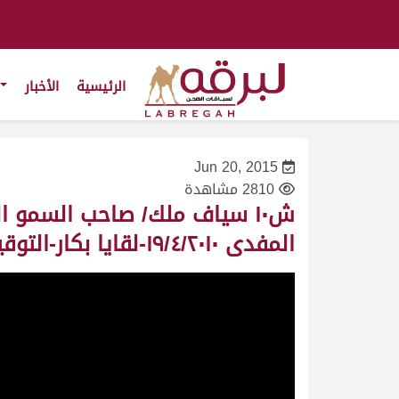
الرئيسية
الأخبار
Jun 20, 2015
2810 مشاهدة
ش١٠ سياف ملك/ صاحب السمو ا
المفدى ١٩/٤/٢٠١٠-لقايا بكار-التوقيت ٨:٠٣:١٤