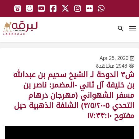
To
Apr 25, 2020
2948 مشاهدة
ش٣ الدوحة لـ الشيخ سحيم بن عبدالله
بن خليفة آل ثاني -المضمر: ناصر بن
مسفر الشهواني (مهرجان درهام
التحدي ٣/٥/٢٠٠٥) الشلفة الذهبية حيل
مفتوح ١٧:٣٣:١٠