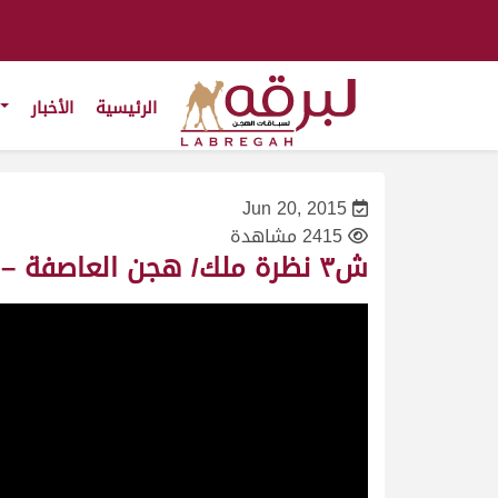
الرئيسية
الأخبار
Jun 20, 2015
2415 مشاهدة
ش٣ نظرة ملك/ هجن العاصفة – مهرجان سمو أمير البلاد المفدي ٢١/٤/٢٠١٠-جذاع بكار-التوقيت ٩:١٩:١٥