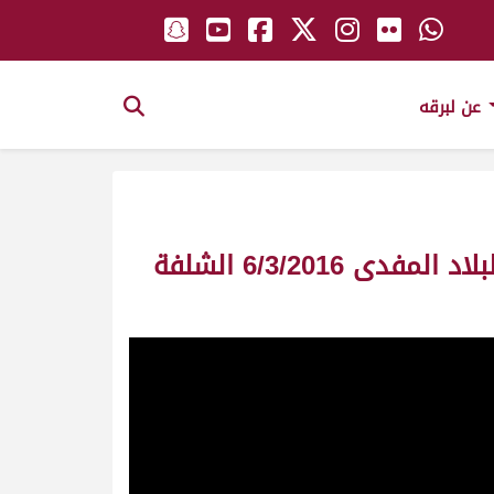
عن لبرقه
ش1 أرتياد لـ هجن الشحانية (سلطان بن محمد الوهيبي) مهرجان سمو أمير البلاد المفدى 6/3/2016 الشلفة