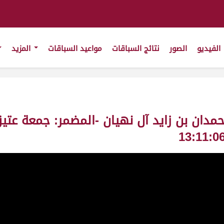
الفيديو
الصور
نتائج السباقات
مواعيد السباقات
المزيد
بن حمدان بن زايد آل نهيان -المضمر: جمعة عت