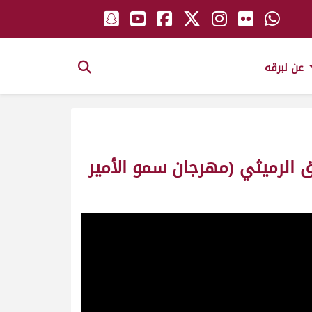
عن لبرقه
يق الرميثي (مهرجان سمو الأمير