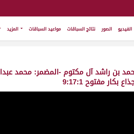
الفيديو
الصور
نتائج السباقات
مواعيد السباقات
المزيد
ن محمد بن راشد آل مكتوم -المضمر: محمد عبد