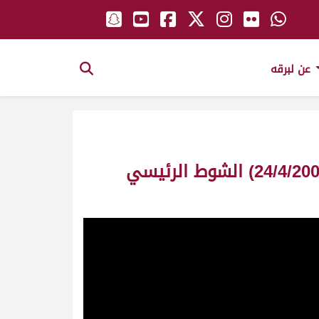
عن لبرقه
ش1 الصاعقة لـ جارالله محمد بن عقيل المري (مهرجان سمو الأمير المفدى 24/4/2006) الشوط الرئيسي