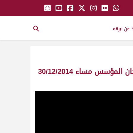
عن لبرقه
ش1 بلقيس ملك/ حمد راشد حمد غدير (السيف الفضي للحيل المفتوح) مهرجان المؤسس مساء 30/12/2014